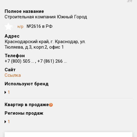
Округ
Полное название
Все
Строительная компания Южный Город
Район в городе
№2616 в РФ
н/р
NaN
Все
Адрес
Краснодарский край, г. Краснодар, ул.
Тюляева, д.3, корп.2, офис 1
Цена
₽/м²
млн ₽
от
до
Телефон
+7 (800) 505 ... , +7 (861) 266 ...
Общая площадь, м²
Сайт
от
до
Ссылка
Используют бренд
Срок сдачи
от
до
1
Вид объекта
Квартир в продаже
Регионы продаж
1
Кол-во комнат