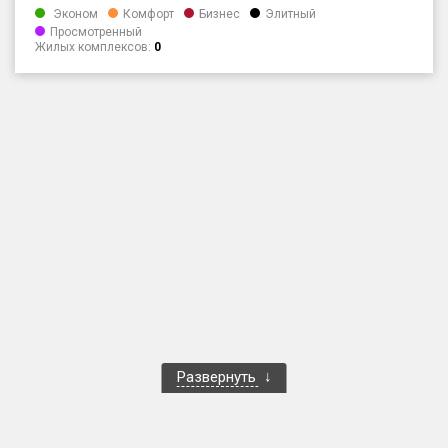
Эконом
Комфорт
Бизнес
Элитный
Только новые
Просмотренный
Жилых комплексов:
0
Оценка ЕРЗ ЖК
от
до
с продажами
Рейтинг ЕРЗ
Найдено:
Жилых комплексов
1 401 из 1 402
Многоквартирных домов
3 587 из 3 588
Блокированных домов
23 из 23
Развернуть
Домов с апартаментами
258 из 258
Поселков таунхаусов
7 из 7
Многоквартирных домов
2 из 2