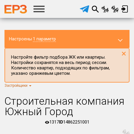
Настроены
1 параметр
×
Настройте фильтр подбора ЖК или квартиры.
Настройки сохранятся на весь период сессии.
Количество квартир, подходящих по фильтрам,
указано оранжевым цветом.
Застройщики
Регион ЖК
г.Москва
×
Строительная компания
Район в регионе
Южный Город
Все
1317
ID
14862251001
Населённый пункт