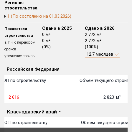
Регионы
Блокированных домов
175 из 175
строительства
Квартир, апартаментов,
1 (По состоянию на 01.03.2026)
блоков в БД
56 039 из 56 039
Сдано в 2024
Сдано в 2025
Сдано в 2026
Показатели
0 м²
0 м²
2 772 м²
строительства
0 м²
0 м²
2 772 м²
в т.ч. с переносом
(0%)
(0%)
(100%)
сроков
12.7 месяцев
уточнение сроков
Российская Федерация
Объекты
Объекты
Объекты
Объекты
Объекты
Объекты
Объекты
Объекты
Объекты
Объекты
Объекты
План 
План 
План 
План 
План 
План 
План 
План 
План 
План 
План 
ТОП по строительству
Объем текущего строите
2 616
2 823
м²
Краснодарский край
 ТОП по строительству
Объем текущего строите