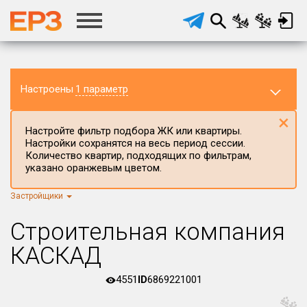
Настроены
1 параметр
×
Настройте фильтр подбора ЖК или квартиры.
Настройки сохранятся на весь период сессии.
Количество квартир, подходящих по фильтрам,
указано оранжевым цветом.
Застройщики
Регион ЖК
г.Москва
×
Строительная компания
Район в регионе
КАСКАД
Все
4551
ID
6869221001
Населённый пункт