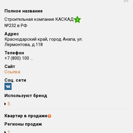
Округ
Полное название
Все
Строительная компания КАСКАД
5
Район в городе
№232 в РФ
Все
Адрес
Краснодарский край, город Анапа, ул.
Лермонтова, д.118
Цена
₽/м²
млн ₽
Телефон
от
до
+7 (800) 100 ...
Общая площадь, м²
Сайт
от
до
Ссылка
Соц. сети
Срок сдачи
от
до
Используют бренд
Вид объекта
5
Квартир в продаже
Кол-во комнат
Регионы продаж
2