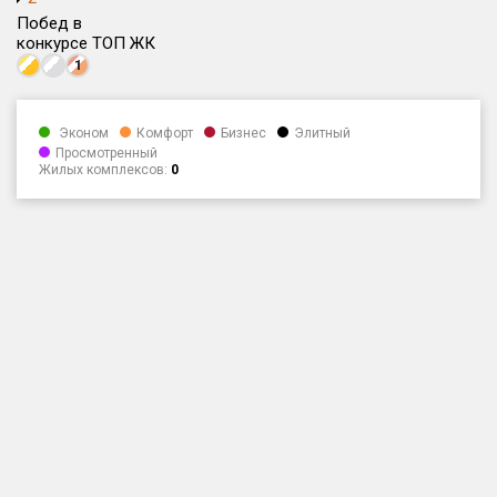
Побед в
Только новые
конкурсе ТОП ЖК
1
Оценка ЕРЗ ЖК
от
до
Эконом
Комфорт
Бизнес
Элитный
Просмотренный
с продажами
Жилых комплексов:
0
Рейтинг ЕРЗ
Найдено:
Жилых комплексов
1 401 из 1 402
Многоквартирных домов
3 587 из 3 588
Блокированных домов
23 из 23
Домов с апартаментами
258 из 258
Поселков таунхаусов
7 из 7
Многоквартирных домов
2 из 2