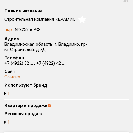
Округ
Полное название
Все
Строительная компания КЕРАМИСТ
NaN
Район в городе
№2238 в РФ
н/р
Все
Адрес
Владимирская область, г. Владимир, пр-
Цена
₽/м²
млн ₽
кт Строителей, д.7Д
от
до
Телефон
+7 (4922) 32 ... , +7 (4922) 42 ...
Общая площадь, м²
Сайт
от
до
Ссылка
Срок сдачи
Используют бренд
от
до
1
Вид объекта
Квартир в продаже
Регионы продаж
Кол-во комнат
1