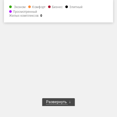
Только новые
Эконом
Комфорт
Бизнес
Элитный
Просмотренный
Жилых комплексов:
0
Оценка ЕРЗ ЖК
от
до
с продажами
Рейтинг ЕРЗ
Найдено:
Жилых комплексов
1 400 из 1 401
Многоквартирных домов
3 584 из 3 585
Блокированных домов
23 из 23
Домов с апартаментами
258 из 258
Развернуть
Поселков таунхаусов
7 из 7
Многоквартирных домов
2 из 2