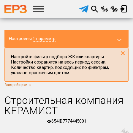
Настроены
1 параметр
×
Настройте фильтр подбора ЖК или квартиры.
Настройки сохранятся на весь период сессии.
Количество квартир, подходящих по фильтрам,
указано оранжевым цветом.
Застройщики
Регион ЖК
г.Москва
×
Строительная компания
Район в регионе
КЕРАМИСТ
Все
654
ID
7774445001
Населённый пункт