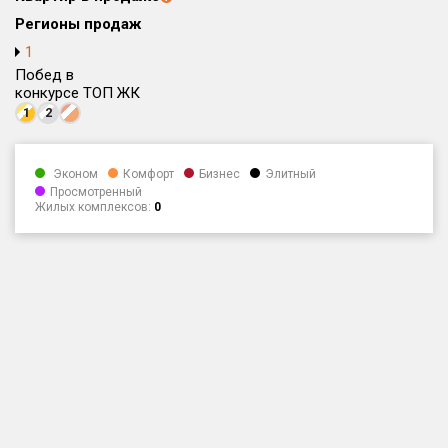
Регионы продаж
Только новые
1
Оценка ЕРЗ ЖК
Побед в
конкурсе ТОП ЖК
от
до
1
2
с продажами
Эконом
Комфорт
Бизнес
Элитный
Просмотренный
Рейтинг ЕРЗ
Жилых комплексов:
0
Найдено:
Жилых комплексов
1 401 из 1 402
Многоквартирных домов
3 587 из 3 588
Блокированных домов
23 из 23
Домов с апартаментами
258 из 258
Поселков таунхаусов
7 из 7
Многоквартирных домов
2 из 2