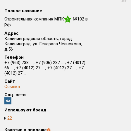
Округ
Полное название
Все
Строительная компания МПК
№102 в
5
Район в городе
РФ
Все
Адрес
Калининградская область, город
Калининград, ул. Генерала Челнокова,
Цена
₽/м²
млн ₽
д.56
от
до
Телефон
+7 (963) 738 ... , +7 (906) 237 ... , +7 (4012)
Общая площадь, м²
66 ... , +7 (4012) 27 ... , +7 (4012) 27 ... , +7
от
до
(4012) 27 ...
Сайт
Срок сдачи
Ссылка
от
до
Соц. сети
Вид объекта
Используют бренд
Кол-во комнат
22
Квартир в продаже