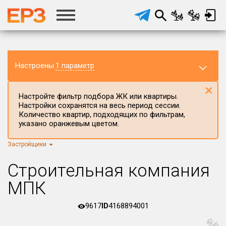
Настроены
1 параметр
×
Настройте фильтр подбора ЖК или квартиры.
Настройки сохранятся на весь период сессии.
Количество квартир, подходящих по фильтрам,
указано оранжевым цветом.
Застройщики
Регион ЖК
г.Москва
×
Строительная компания
Район в регионе
МПК
Все
9617
ID
4168894001
Населённый пункт