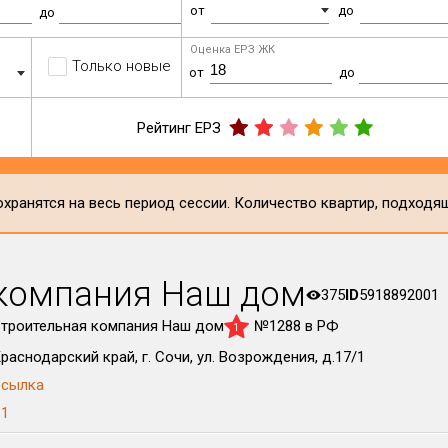
от
до
до
Оценка ЕРЗ ЖК
Только новые
от
до
Рейтинг ЕРЗ
хранятся на весь период сессии. Количество квартир, подходя
компания Наш дом
375
ID
5918892001
троительная компания Наш дом
№1288 в РФ
1
раснодарский край, г. Сочи, ул. Возрождения, д.17/1
сылка
1