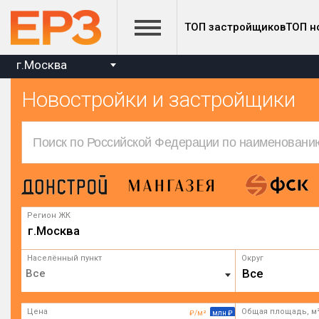
ТОП застройщиков
ТОП н
г.Москва
Новостройки и застройщики
Регион ЖК
г.Москва
Населённый пункт
Округ
Все
Цена
Общая площадь, м
₽/м²
млн ₽