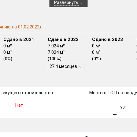
Развернуть
янию на 01.02.2022)
Сдано в 2021
Сдано в 2022
Сдано в 2023
0 м²
7 024 м²
0 м²
0 м²
7 024 м²
0 м²
(0%)
(100%)
(0%)
27.4 месяцев
План
План
План
План
План
План
План
План
План
План
План
текущего строительства
Место в ТОП по ввод
Нет
901