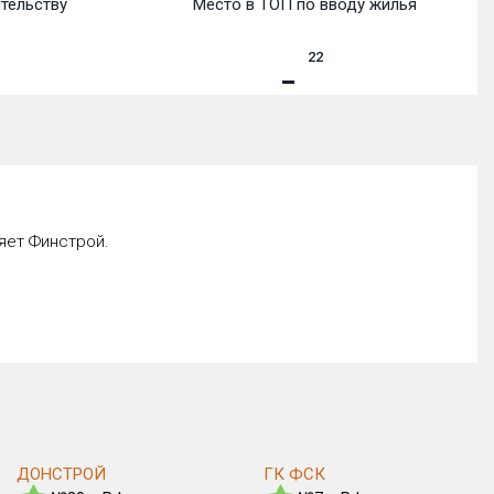
ительству
Место в ТОП по вводу жилья
22
яет Финстрой.
ДОНСТРОЙ
ГК ФСК