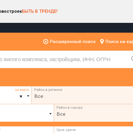
овостроек
БЫТЬ В ТРЕНДЕ!
Расширенный поиск
Поиск на ка
на карте
Район в регионе
×
Все
Район в городе
Все
²
Срок сдачи