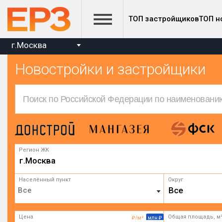
ТОП застройщиков
ТОП н
г.Москва
Новостройки и застройщики
Регион ЖК
г.Москва
Населённый пункт
Округ
Все
Цена
Общая площадь, м
₽/м²
млн ₽