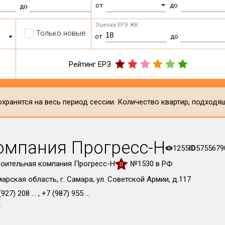
от
до
до
Оценка ЕРЗ ЖК
Только новые
от
до
Рейтинг ЕРЗ
хранятся на весь период сессии. Количество квартир, подходя
омпания Прогресс-Н
1255
ID
5755679
оительная компания Прогресс-Н
№1530 в РФ
0
арская область, г. Самара, ул. Советской Армии, д.117
927) 208 ... , +7 (987) 955 ...
т