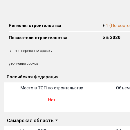
Регионы строительства
1 (По состо
Сдано в 2018
Сдано в 2019
Сдано в 2020
Показатели строительства
0 м²
10 442 м²
0 м²
0 м²
10 442 м²
0 м²
в т.ч. с переносом сроков
(0%)
(100%)
(0%)
33 месяцев
уточнение сроков
Российская Федерация
Объекты
Объекты
Объекты
Объекты
Объекты
Объекты
Объекты
Объекты
Объекты
Объекты
Объекты
Место в ТОП по строительству
Объем 
Нет
Самарская область