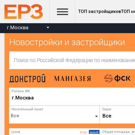
ТОП застройщиков
ТОП н
г.Москва
Новостройки и застройщики
Регион ЖК
г.Москва
Населённый пункт
Округ
Все
Цена
Общая площадь, м
₽/м²
млн ₽