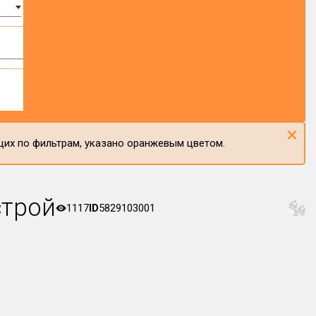
×
щих по фильтрам, указано оранжевым цветом.
строй
1117
ID
5829103001