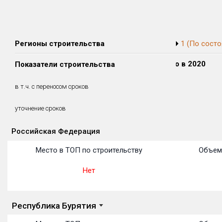
Регионы строительства
1 (По состо
Сдано в 2018
Сдано в 2019
Сдано в 2020
Показатели строительства
21 307 м²
0 м²
0 м²
21 307 м²
0 м²
0 м²
в т.ч. с переносом сроков
(100%)
(0%)
(0%)
29.59 месяцев
уточнение сроков
Российская Федерация
Объекты
Объекты
Объекты
Объекты
Объекты
Объекты
Объекты
Объекты
Объекты
Объекты
Объекты
Место в ТОП по строительству
Объем
Нет
Республика Бурятия