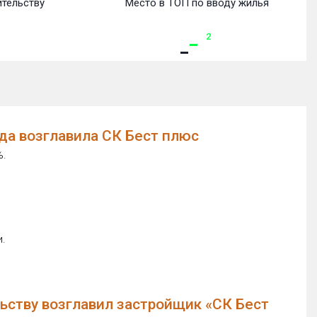
ительству
Место в ТОП по вводу жилья
2
да возглавила СК Бест плюс
%.
и.
ьству возглавил застройщик «СК Бест