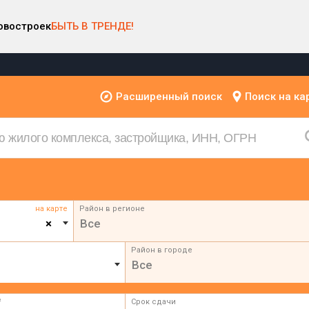
овостроек
БЫТЬ В ТРЕНДЕ!
Расширенный поиск
Поиск на ка
на карте
Район в регионе
×
Все
Район в городе
Все
²
Срок сдачи