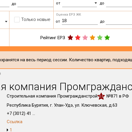
от
до
до
Оценка ЕРЗ ЖК
Только новые
от
до
Рейтинг ЕРЗ
хранятся на весь период сессии. Количество квартир, подходя
й
ая компания Промграждан
Строительная компания Промгражданстрой
№871 в РФ
0.5
Республика Бурятия, г. Улан-Удэ, ул. Ключевская, д.63
+7 (3012) 41 ...
Ссылка
1