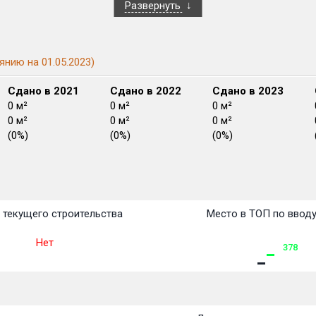
Развернуть
янию на 01.05.2023)
Сдано в 2021
Сдано в 2022
Сдано в 2023
0 м²
0 м²
0 м²
0 м²
0 м²
0 м²
(0%)
(0%)
(0%)
План
План
План
План
План
План
План
План
План
План
План
 текущего строительства
Место в ТОП по ввод
Нет
378