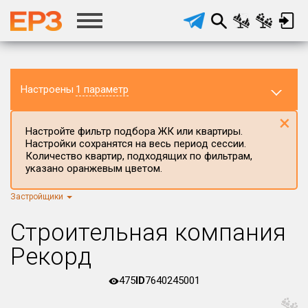
Настроены
1 параметр
×
Настройте фильтр подбора ЖК или квартиры.
Настройки сохранятся на весь период сессии.
Количество квартир, подходящих по фильтрам,
указано оранжевым цветом.
Застройщики
Регион ЖК
г.Москва
×
Строительная компания
Район в регионе
Рекорд
Все
475
ID
7640245001
Населённый пункт