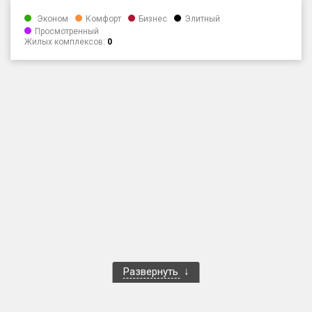
Только новые
Эконом
Комфорт
Бизнес
Элитный
Просмотренный
Жилых комплексов:
0
Оценка ЕРЗ ЖК
от
до
с продажами
Рейтинг ЕРЗ
Найдено:
Жилых комплексов
1 401 из 1 402
Многоквартирных домов
3 587 из 3 588
Блокированных домов
23 из 23
Домов с апартаментами
258 из 258
Развернуть
Поселков таунхаусов
7 из 7
Многоквартирных домов
2 из 2