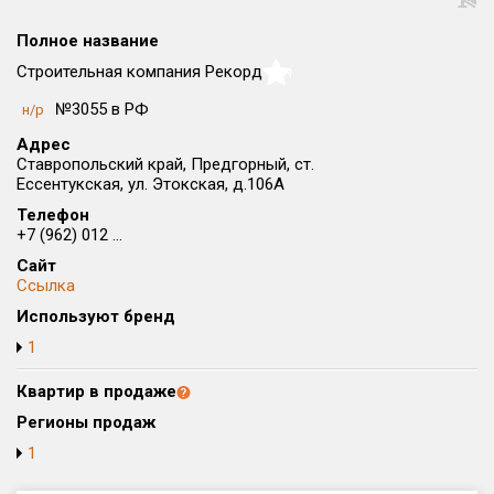
Округ
Полное название
Все
Строительная компания Рекорд
NaN
Район в городе
№3055 в РФ
н/р
Все
Адрес
Ставропольский край, Предгорный, ст.
Цена
₽/м²
млн ₽
Ессентукская, ул. Этокская, д.106А
от
до
Телефон
+7 (962) 012 ...
Общая площадь, м²
Сайт
от
до
Ссылка
Срок сдачи
Используют бренд
от
до
1
Вид объекта
Квартир в продаже
Регионы продаж
Кол-во комнат
1