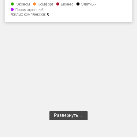
Эконом
Комфорт
Бизнес
Элитный
Только новые
Просмотренный
Жилых комплексов:
0
Оценка ЕРЗ ЖК
от
до
с продажами
Рейтинг ЕРЗ
Найдено:
Жилых комплексов
1 400 из 1 401
Многоквартирных домов
3 586 из 3 585
Блокированных домов
23 из 23
Развернуть
Домов с апартаментами
258 из 258
Поселков таунхаусов
7 из 7
Многоквартирных домов
2 из 2