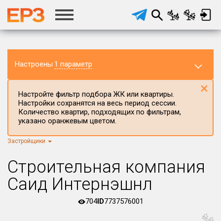
Настроены
1 параметр
×
Настройте фильтр подбора ЖК или квартиры.
Настройки сохранятся на весь период сессии.
Количество квартир, подходящих по фильтрам,
указано оранжевым цветом.
Застройщики
Регион ЖК
г.Москва
×
Строительная компания
Район в регионе
Саид Интернэшнл
Все
704
ID
7737576001
Населённый пункт