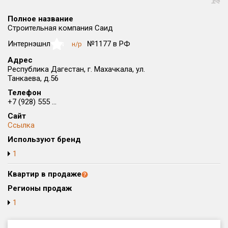
Округ
Полное название
Все
Строительная компания Саид
Район в городе
Интернэшнл
№1177 в РФ
н/р
NaN
Все
Адрес
Республика Дагестан, г. Махачкала, ул.
Танкаева, д.56
Цена
₽/м²
млн ₽
от
до
Телефон
+7 (928) 555 ...
Общая площадь, м²
Сайт
от
до
Ссылка
Используют бренд
Срок сдачи
от
до
1
Вид объекта
Квартир в продаже
Регионы продаж
1
Кол-во комнат