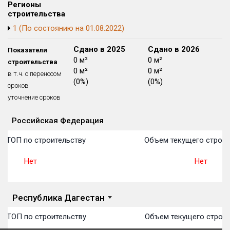
Регионы
Блокированных домов
175 из 175
строительства
Квартир, апартаментов,
1 (По состоянию на 01.08.2022)
блоков в БД
56 039 из 56 039
Сдано в 2024
Сдано в 2025
Сдано в 2026
Показатели
0 м²
0 м²
0 м²
строительства
0 м²
0 м²
0 м²
в т.ч. с переносом
(0%)
(0%)
(0%)
сроков
уточнение сроков
Российская Федерация
Объекты
Объекты
Объекты
Объекты
Объекты
Объекты
Объекты
Объекты
Объекты
Объекты
Объекты
План 
План 
План 
План 
План 
План 
План 
План 
План 
План 
План 
в ТОП по строительству
Объем текущего строит
Нет
Нет
Республика Дагестан
в ТОП по строительству
Объем текущего строит