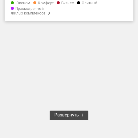
Эконом
Комфорт
Бизнес
Элитный
Только новые
Просмотренный
Жилых комплексов:
0
Оценка ЕРЗ ЖК
от
до
с продажами
Рейтинг ЕРЗ
Найдено:
Жилых комплексов
1 401 из 1 402
Многоквартирных домов
3 587 из 3 588
Блокированных домов
23 из 23
Развернуть
Домов с апартаментами
258 из 258
Поселков таунхаусов
7 из 7
Многоквартирных домов
2 из 2