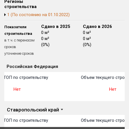
Регионы
Блокированных домов
175 из 175
строительства
1 (По состоянию на 01.10.2022)
Квартир, апартаментов,
блоков в БД
56 039 из 56 039
Сдано в 2024
Сдано в 2025
Сдано в 2026
Показатели
0 м²
0 м²
0 м²
строительства
0 м²
0 м²
0 м²
в т.ч. с переносом
(0%)
(0%)
(0%)
сроков
уточнение сроков
Российская Федерация
Объекты
Объекты
Объекты
Объекты
Объекты
Объекты
Объекты
Объекты
Объекты
Объекты
Объекты
План 
План 
План 
План 
План 
План 
План 
План 
План 
План 
План 
в ТОП по строительству
Объем текущего строит
Нет
Нет
Ставропольский край
в ТОП по строительству
Объем текущего строит