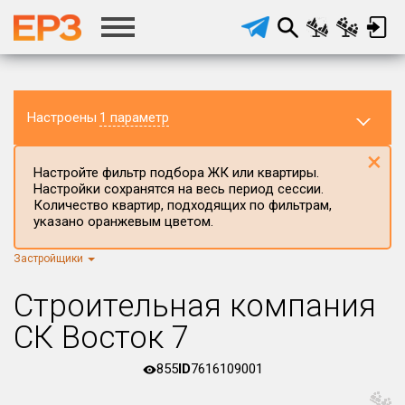
Настроены
1 параметр
×
Настройте фильтр подбора ЖК или квартиры.
Настройки сохранятся на весь период сессии.
Количество квартир, подходящих по фильтрам,
указано оранжевым цветом.
Застройщики
Регион ЖК
г.Москва
×
Строительная компания
Район в регионе
СК Восток 7
Все
855
ID
7616109001
Населённый пункт