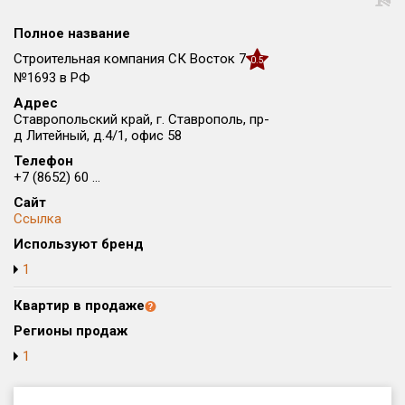
Округ
Полное название
Все
Строительная компания СК Восток 7
0.5
Район в городе
№1693 в РФ
Все
Адрес
Ставропольский край, г. Ставрополь, пр-
д Литейный, д.4/1, офис 58
Цена
₽/м²
млн ₽
Телефон
от
до
+7 (8652) 60 ...
Общая площадь, м²
Сайт
от
до
Ссылка
Используют бренд
Срок сдачи
1
от
до
Квартир в продаже
Вид объекта
Регионы продаж
1
Кол-во комнат