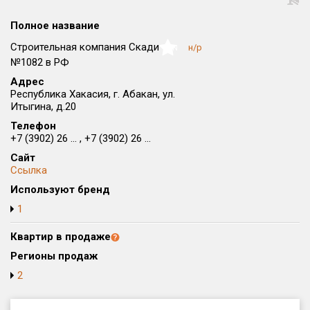
Округ
Полное название
Все
Строительная компания Скади
н/р
NaN
Район в городе
№1082 в РФ
Все
Адрес
Республика Хакасия, г. Абакан, ул.
Итыгина, д.20
Цена
₽/м²
млн ₽
от
до
Телефон
+7 (3902) 26 ... , +7 (3902) 26 ...
Общая площадь, м²
Сайт
от
до
Ссылка
Используют бренд
Срок сдачи
от
до
1
Вид объекта
Квартир в продаже
Регионы продаж
2
Кол-во комнат