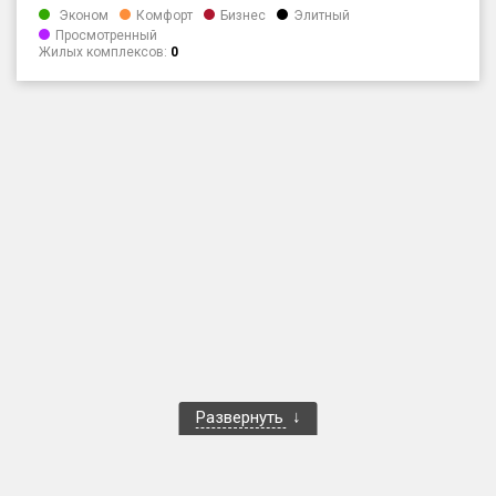
Эконом
Комфорт
Бизнес
Элитный
Только новые
Просмотренный
Жилых комплексов:
0
Оценка ЕРЗ ЖК
от
до
с продажами
Рейтинг ЕРЗ
Найдено:
Жилых комплексов
1 401 из 1 402
Многоквартирных домов
3 587 из 3 588
Блокированных домов
23 из 23
Развернуть
Домов с апартаментами
258 из 258
Поселков таунхаусов
7 из 7
Многоквартирных домов
2 из 2