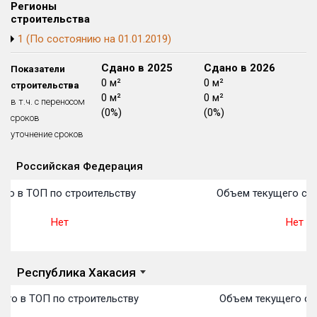
Регионы
Блокированных домов
175 из 175
строительства
Квартир, апартаментов,
1 (По состоянию на 01.01.2019)
блоков в БД
56 039 из 56 039
Сдано в 2024
Сдано в 2025
Сдано в 2026
Показатели
0 м²
0 м²
0 м²
строительства
0 м²
0 м²
0 м²
в т.ч. с переносом
(0%)
(0%)
(0%)
сроков
уточнение сроков
Российская Федерация
Объекты
Объекты
Объекты
Объекты
Объекты
Объекты
Объекты
Объекты
Объекты
Объекты
Объекты
План 
План 
План 
План 
План 
План 
План 
План 
План 
План 
План 
то в ТОП по строительству
Объем текущего стр
Нет
Нет
Республика Хакасия
сто в ТОП по строительству
Объем текущего ст