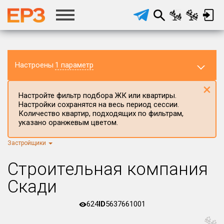
Настроены
1 параметр
×
Настройте фильтр подбора ЖК или квартиры.
Настройки сохранятся на весь период сессии.
Количество квартир, подходящих по фильтрам,
указано оранжевым цветом.
Застройщики
Регион ЖК
г.Москва
×
Строительная компания
Район в регионе
Скади
Все
624
ID
5637661001
Населённый пункт