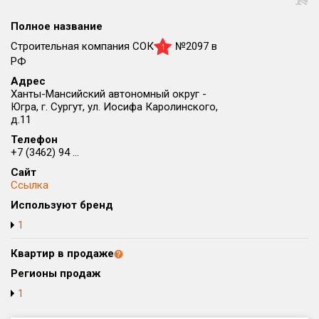
Округ
Полное название
Все
Строительная компания СОК
№2097 в
1
Район в городе
РФ
Все
Адрес
Ханты-Мансийский автономный округ -
Югра, г. Сургут, ул. Иосифа Каролинского,
Цена
₽/м²
млн ₽
д.11
от
до
Телефон
+7 (3462) 94 ...
Общая площадь, м²
от
до
Сайт
Ссылка
Срок сдачи
Используют бренд
от
до
1
Вид объекта
Квартир в продаже
Регионы продаж
Кол-во комнат
1