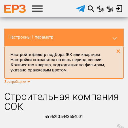
Настроены
1 параметр
×
Настройте фильтр подбора ЖК или квартиры.
Настройки сохранятся на весь период сессии.
Количество квартир, подходящих по фильтрам,
указано оранжевым цветом.
Застройщики
Регион ЖК
г.Москва
×
Строительная компания
Район в регионе
СОК
Все
962
ID
5443554001
Населённый пункт