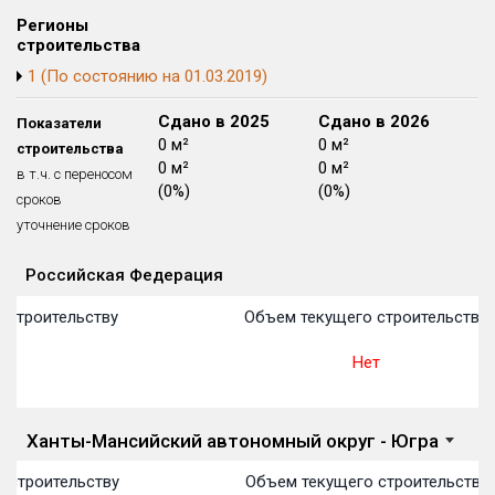
Блокированных домов
175 из 175
Регионы
строительства
Квартир, апартаментов,
1 (По состоянию на 01.03.2019)
блоков в БД
56 039 из 56 039
Сдано в 2024
Сдано в 2025
Сдано в 2026
Показатели
0 м²
0 м²
0 м²
строительства
0 м²
0 м²
0 м²
в т.ч. с переносом
(0%)
(0%)
(0%)
сроков
уточнение сроков
Российская Федерация
Объекты
Объекты
Объекты
Объекты
Объекты
Объекты
Объекты
Объекты
Объекты
Объекты
Объекты
План 
План 
План 
План 
План 
План 
План 
План 
План 
План 
План 
 строительству
Объем текущего строительства
ет
Нет
Ханты-Мансийский автономный округ - Югра
 строительству
Объем текущего строительства