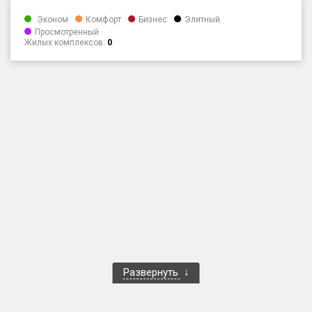
Только новые
Эконом
Комфорт
Бизнес
Элитный
Просмотренный
Жилых комплексов:
0
Оценка ЕРЗ ЖК
от
до
с продажами
Рейтинг ЕРЗ
Найдено:
Жилых комплексов
1 400 из 1 401
Многоквартирных домов
3 586 из 3 585
Блокированных домов
23 из 23
Домов с апартаментами
258 из 258
Развернуть
Поселков таунхаусов
7 из 7
Многоквартирных домов
2 из 2