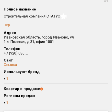
Округ
Полное название
Все
Строительная компания СТАТУС
NaN
Район в городе
н/р
Все
Адрес
Ивановская область, город Иваново, ул.
Цена
₽/м²
млн ₽
1-я Полевая, д.31, офис 1001
от
до
Телефон
+7 (920) 086 ...
Общая площадь, м²
Сайт
от
до
Ссылка
Срок сдачи
Используют бренд
от
до
1
Вид объекта
Квартир в продаже
Регионы продаж
Кол-во комнат
1