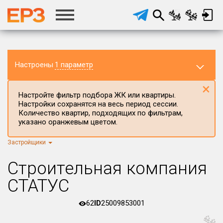
Настроены
1 параметр
×
Настройте фильтр подбора ЖК или квартиры.
Настройки сохранятся на весь период сессии.
Количество квартир, подходящих по фильтрам,
указано оранжевым цветом.
Застройщики
Регион ЖК
г.Москва
×
Строительная компания
Район в регионе
СТАТУС
Все
62
ID
25009853001
Населённый пункт