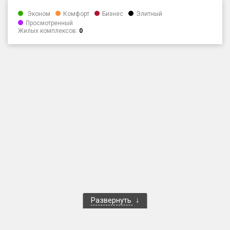
Только новые
Эконом
Комфорт
Бизнес
Элитный
Просмотренный
Жилых комплексов:
0
Оценка ЕРЗ ЖК
от
до
с продажами
Рейтинг ЕРЗ
Найдено:
Жилых комплексов
1 400 из 1 401
Многоквартирных домов
3 584 из 3 585
Блокированных домов
23 из 23
Домов с апартаментами
258 из 258
Развернуть
Поселков таунхаусов
7 из 7
Многоквартирных домов
2 из 2