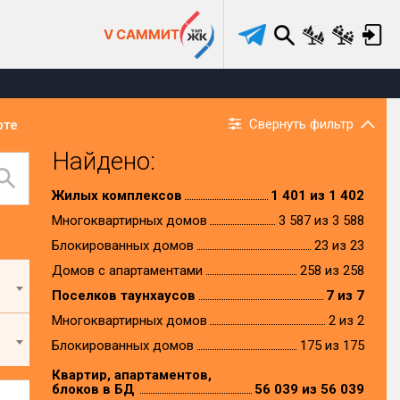
V САММИТ
Свернуть фильтр
рте
Найдено:
Жилых комплексов
1 401 из 1 402
Многоквартирных домов
3 587 из 3 588
Блокированных домов
23 из 23
Домов с апартаментами
258 из 258
Поселков таунхаусов
7 из 7
Многоквартирных домов
2 из 2
Блокированных домов
175 из 175
Квартир, апартаментов,
блоков в БД
56 039 из 56 039