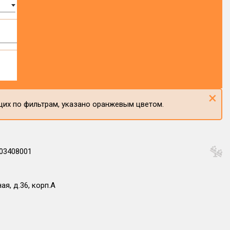
×
щих по фильтрам, указано оранжевым цветом.
03408001
я, д.36, корп.А