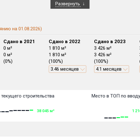
Развернуть
янию на 01.08.2026)
Сдано в 2021
Сдано в 2022
Сдано в 2023
0 м²
1 810 м²
3 426 м²
0 м²
1 810 м²
3 426 м²
(0%)
(100%)
(100%)
3.46 месяцев
4.1 месяцев
План сдачи:
перв
План
План
План
План
План
План
План
План
План
План
План
 текущего строительства
Место в ТОП по ввод
38 045
м²
1 21