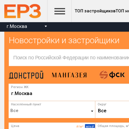
ТОП застройщиков
ТОП н
г.Москва
Новостройки и застройщики
Регион ЖК
г.Москва
Населённый пункт
Округ
Все
Цена
Общая площадь, м
₽/м²
млн ₽