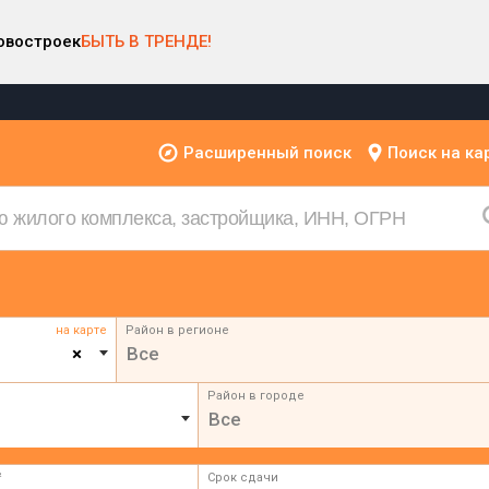
овостроек
БЫТЬ В ТРЕНДЕ!
Расширенный поиск
Поиск на ка
на карте
Район в регионе
×
Все
Район в городе
Все
²
Срок сдачи