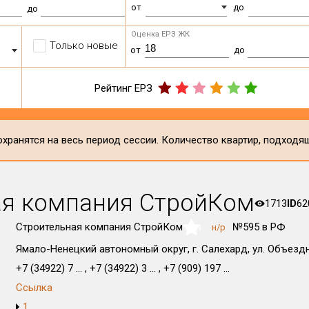
от
до
до
Оценка ЕРЗ ЖК
Только новые
от
до
Рейтинг ЕРЗ
хранятся на весь период сессии. Количество квартир, подходя
ая компания СтройКом
1713
ID
62
Строительная компания СтройКом
№595 в РФ
н/р
NaN
Ямало-Ненецкий автономный округ, г. Салехард, ул. Объездна
+7 (34922) 7 ... , +7 (34922) 3 ... , +7 (909) 197 ...
Ссылка
1