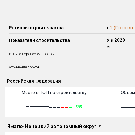
Регионы строительства
1 (По состо
Сдано в 2018
Сдано в 2019
Сдано в 2020
Показатели строительства
1 920 м²
1 327 м²
1 729 м²
852 м²
1 327 м²
0 м²
в т.ч. с переносом сроков
(44.38%)
(100%)
(0%)
0.27 месяцев
1.37 месяцев
уточнение сроков
Российская Федерация
Объекты
Объекты
Объекты
Объекты
Объекты
Объекты
Объекты
Объекты
Объекты
Объекты
Объекты
Объекты
Место в ТОП по строительству
Объем
595
Ямало-Ненецкий автономный округ