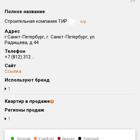
Округ
Полное название
Все
Строительная компания ТИР
н/р
NaN
Район в городе
Адрес
Все
г.Санкт-Петербург, г. Санкт-Петербург, ул.
Радищева, д.44
Цена
₽/м²
млн ₽
Телефон
от
до
+7 (812) 312 ...
Сайт
Общая площадь, м²
Ссылка
от
до
Используют бренд
Срок сдачи
1
от
до
Квартир в продаже
Вид объекта
Регионы продаж
1
Кол-во комнат
Эконом
Комфорт
Бизнес
Элитный