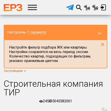
Настроены
1 параметр
×
Настройте фильтр подбора ЖК или квартиры.
Настройки сохранятся на весь период сессии.
Количество квартир, подходящих по фильтрам,
указано оранжевым цветом.
Застройщики
Регион ЖК
г.Москва
×
Строительная компания
Район в регионе
ТИР
Все
245
ID
5045382001
Населённый пункт