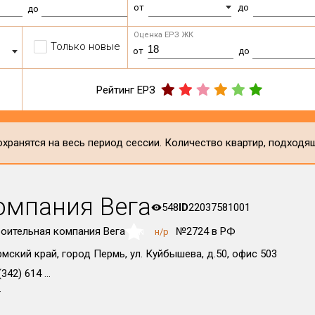
от
до
до
Оценка ЕРЗ ЖК
Только новые
от
до
Рейтинг ЕРЗ
хранятся на весь период сессии. Количество квартир, подходя
омпания Вега
548
ID
22037581001
оительная компания Вега
№2724 в РФ
н/р
NaN
мский край, город Пермь, ул. Куйбышева, д.50, офис 503
342) 614 ...
т