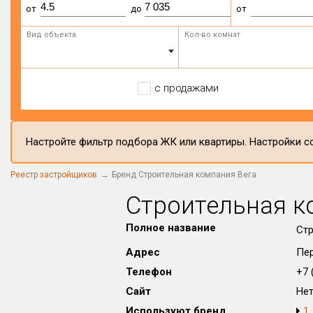
от
до
от
Вид объекта
Кол-во комнат
с продажами
Настройте фильтр подбора ЖК или квартиры. Настройки со
Реестр застройщиков
Бренд Строительная компания Вега
Строительная к
Полное название
Стр
Адрес
Пер
Телефон
+7 (
Сайт
Не
Используют бренд
1