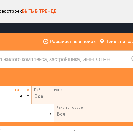
овостроек
БЫТЬ В ТРЕНДЕ!
Расширенный поиск
Поиск на ка
на карте
Район в регионе
×
Все
Район в городе
Все
²
Срок сдачи