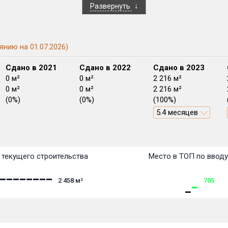
Развернуть
янию на 01.07.2026)
Сдано в 2021
Сдано в 2022
Сдано в 2023
0 м²
0 м²
2 216 м²
0 м²
0 м²
2 216 м²
(0%)
(0%)
(100%)
5.4 месяцев
План
План
План
План
План
План
План
План
План
План
План
текущего строительства
Место в ТОП по ввод
2 458
м²
705