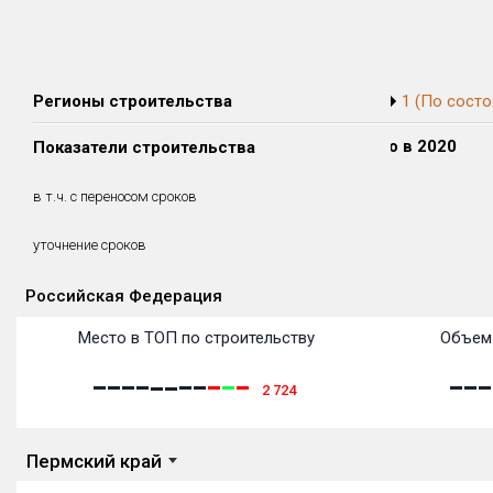
Регионы строительства
1 (По состо
Сдано в 2018
Сдано в 2019
Сдано в 2020
Показатели строительства
0 м²
0 м²
0 м²
0 м²
0 м²
0 м²
в т.ч. с переносом сроков
(0%)
(0%)
(0%)
уточнение сроков
Российская Федерация
Объекты
Объекты
Объекты
Объекты
Объекты
Объекты
Объекты
Объекты
Объекты
Объекты
Объекты
Место в ТОП по строительству
Объем 
2 724
Пермский край