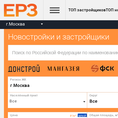
ТОП застройщиков
ТОП н
г.Москва
Новостройки и застройщики
Регион ЖК
г.Москва
Населённый пункт
Округ
Все
Цена
Общая площадь, м
₽/м²
млн ₽