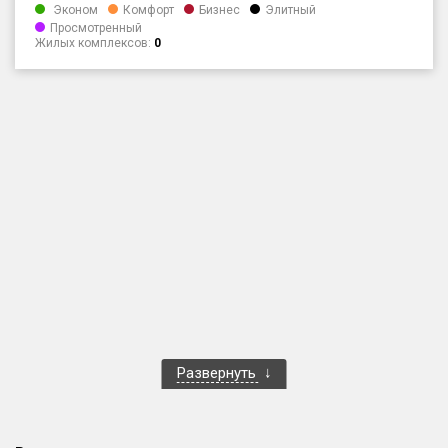
Эконом
Комфорт
Бизнес
Элитный
Только новые
Просмотренный
Жилых комплексов:
0
Оценка ЕРЗ ЖК
от
до
с продажами
Рейтинг ЕРЗ
Найдено:
Жилых комплексов
1 400 из 1 401
Многоквартирных домов
3 586 из 3 585
Блокированных домов
23 из 23
Развернуть
Домов с апартаментами
258 из 258
Поселков таунхаусов
7 из 7
Многоквартирных домов
2 из 2