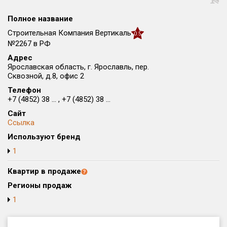
Округ
Полное название
Все
Строительная Компания Вертикаль
0.5
Район в городе
№2267 в РФ
Все
Адрес
Ярославская область, г. Ярославль, пер.
Сквозной, д.8, офис 2
Цена
₽/м²
млн ₽
Телефон
от
до
+7 (4852) 38 ... , +7 (4852) 38 ...
Общая площадь, м²
Сайт
от
до
Ссылка
Используют бренд
Срок сдачи
1
от
до
Квартир в продаже
Вид объекта
Регионы продаж
1
Кол-во комнат