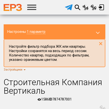
Настроены
1 параметр
×
Настройте фильтр подбора ЖК или квартиры.
Настройки сохранятся на весь период сессии.
Количество квартир, подходящих по фильтрам,
указано оранжевым цветом.
Застройщики
Регион ЖК
г.Москва
×
Строительная Компания
Район в регионе
Вертикаль
Все
1586
ID
7874787001
Населённый пункт