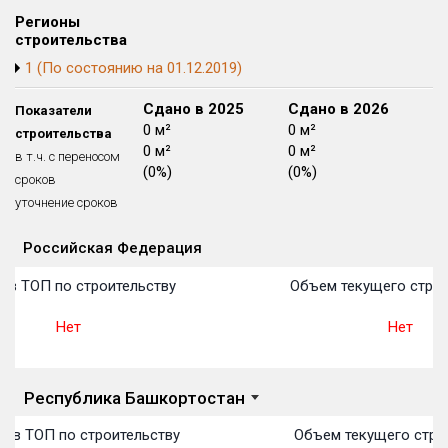
Блокированных домов
175 из 175
Регионы
строительства
Квартир, апартаментов,
1 (По состоянию на 01.12.2019)
блоков в БД
56 039 из 56 039
Сдано в 2024
Сдано в 2025
Сдано в 2026
Показатели
0 м²
0 м²
0 м²
строительства
0 м²
0 м²
0 м²
в т.ч. с переносом
(0%)
(0%)
(0%)
сроков
уточнение сроков
Российская Федерация
Объекты
Объекты
Объекты
Объекты
Объекты
Объекты
Объекты
Объекты
Объекты
Объекты
Объекты
План 
План 
План 
План 
План 
План 
План 
План 
План 
План 
План 
 в ТОП по строительству
Объем текущего строи
Нет
Нет
Республика Башкортостан
о в ТОП по строительству
Объем текущего стро