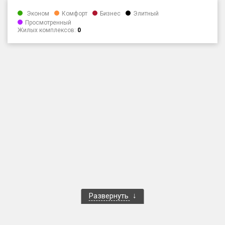
Только новые
Эконом
Комфорт
Бизнес
Элитный
Просмотренный
Жилых комплексов:
0
Оценка ЕРЗ ЖК
от
до
с продажами
Рейтинг ЕРЗ
Найдено:
Жилых комплексов
1 400 из 1 401
Многоквартирных домов
3 584 из 3 585
Блокированных домов
23 из 23
Домов с апартаментами
258 из 258
Развернуть
Поселков таунхаусов
7 из 7
Многоквартирных домов
2 из 2