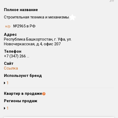
Округ
Полное название
Все
Строительная техника и механизмы
NaN
Район в городе
№2965 в РФ
н/р
Все
Адрес
Республика Башкортостан, г. Уфа, ул.
Цена
₽/м²
млн ₽
Новочеркасская, д.4, офис 207
от
до
Телефон
+7 (347) 266 ...
Общая площадь, м²
Сайт
от
до
Ссылка
Срок сдачи
Используют бренд
от
до
1
Вид объекта
Квартир в продаже
Регионы продаж
Кол-во комнат
1