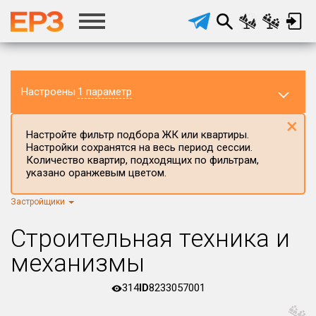
Настроены
1 параметр
×
Настройте фильтр подбора ЖК или квартиры.
Настройки сохранятся на весь период сессии.
Количество квартир, подходящих по фильтрам,
указано оранжевым цветом.
Застройщики
Регион ЖК
г.Москва
×
Строительная техника и
Район в регионе
механизмы
Все
314
ID
8233057001
Населённый пункт