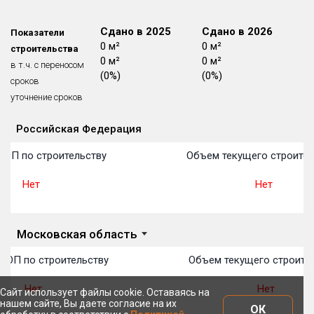
Блокированных домов
175 из 175
Сдано в 2024
Сдано в 2025
Сдано в 2026
Показатели
Квартир, апартаментов,
0 м²
0 м²
0 м²
блоков в БД
56 039 из 56 039
строительства
0 м²
0 м²
0 м²
в т.ч. с переносом
(0%)
(0%)
(0%)
сроков
уточнение сроков
Российская Федерация
Объекты
Объекты
Объекты
Объекты
Объекты
Объекты
Объекты
Объекты
Объекты
Объекты
Объекты
План 
План 
План 
План 
План 
План 
План 
План 
План 
План 
План 
ТОП по строительству
Объем текущего строител
Нет
Нет
Московская область
ТОП по строительству
Объем текущего строител
Нет
Нет
Сайт использует файлы cookie. Оставаясь на
нашем сайте, Вы даете согласие на их
ОК