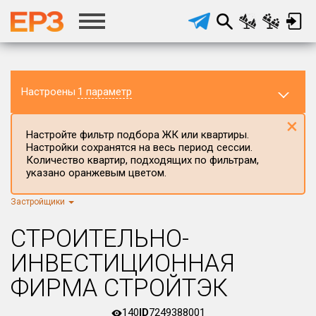
Настроены
1 параметр
×
Настройте фильтр подбора ЖК или квартиры.
Настройки сохранятся на весь период сессии.
Количество квартир, подходящих по фильтрам,
указано оранжевым цветом.
Застройщики
Регион ЖК
г.Москва
×
СТРОИТЕЛЬНО-
Район в регионе
ИНВЕСТИЦИОННАЯ
Все
ФИРМА СТРОЙТЭК
Населённый пункт
140
ID
7249388001