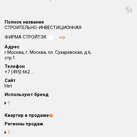
Округ
Все
Полное название
Район в городе
СТРОИТЕЛЬНО-ИНВЕСТИЦИОННАЯ
Все
ФИРМА СТРОЙТЭК
н/р
NaN
Адрес
Цена
₽/м²
млн ₽
г.Москва, г. Москва, пл. Сухаревская, д.6,
от
до
стр.1
Телефон
Общая площадь, м²
+7 (495) 662 ...
от
до
Сайт
Срок сдачи
Нет
от
до
Используют бренд
1
Вид объекта
Квартир в продаже
Кол-во комнат
Регионы продаж
1