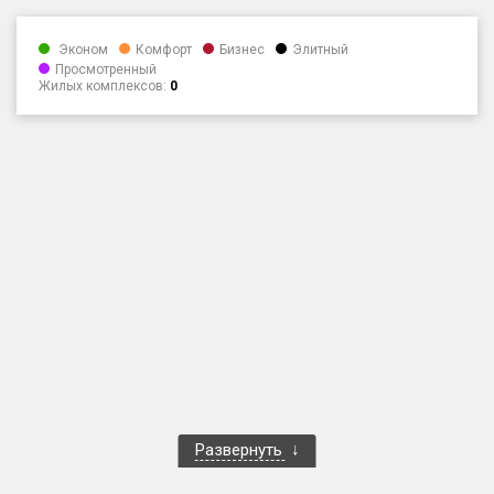
Только новые
Эконом
Комфорт
Бизнес
Элитный
Просмотренный
Оценка ЕРЗ ЖК
Жилых комплексов:
0
от
до
с продажами
Рейтинг ЕРЗ
Найдено:
Жилых комплексов
1 400 из 1 401
Многоквартирных домов
3 584 из 3 585
Блокированных домов
23 из 23
Домов с апартаментами
258 из 258
Развернуть
Поселков таунхаусов
7 из 7
Многоквартирных домов
2 из 2