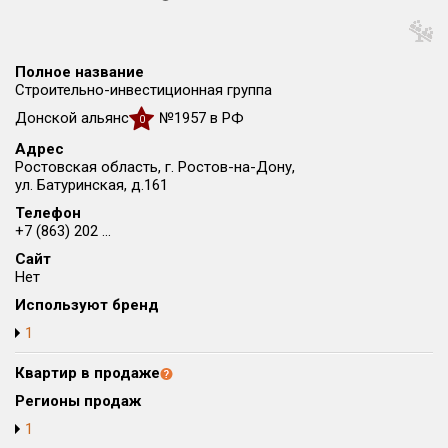
Округ
Все
Полное название
Район в городе
Строительно-инвестиционная группа
Все
Донской альянс
№1957 в РФ
0
Адрес
Цена
₽/м²
млн ₽
Ростовская область, г. Ростов-на-Дону,
от
до
ул. Батуринская, д.161
Телефон
Общая площадь, м²
+7 (863) 202 ...
от
до
Сайт
Нет
Срок сдачи
от
до
Используют бренд
1
Вид объекта
Квартир в продаже
Кол-во комнат
Регионы продаж
1