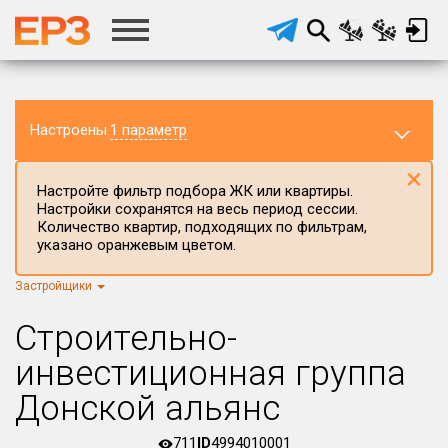
Настроены
1 параметр
×
Настройте фильтр подбора ЖК или квартиры.
Настройки сохранятся на весь период сессии.
Количество квартир, подходящих по фильтрам,
указано оранжевым цветом.
Застройщики
Регион ЖК
г.Москва
×
Строительно-
Район в регионе
инвестиционная группа
Все
Донской альянс
Населённый пункт
711
ID
4994010001