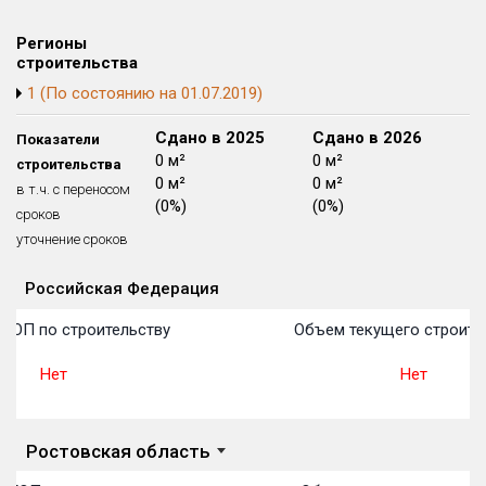
Блокированных домов
175 из 175
Регионы
Квартир, апартаментов,
строительства
блоков в БД
56 039 из 56 039
1 (По состоянию на 01.07.2019)
Сдано в 2024
Сдано в 2025
Сдано в 2026
Показатели
0 м²
0 м²
0 м²
строительства
0 м²
0 м²
0 м²
в т.ч. с переносом
(0%)
(0%)
(0%)
сроков
уточнение сроков
Российская Федерация
Объекты
Объекты
Объекты
Объекты
Объекты
Объекты
Объекты
Объекты
Объекты
Объекты
Объекты
План 
План 
План 
План 
План 
План 
План 
План 
План 
План 
План 
 ТОП по строительству
Объем текущего строите
Нет
Нет
Ростовская область