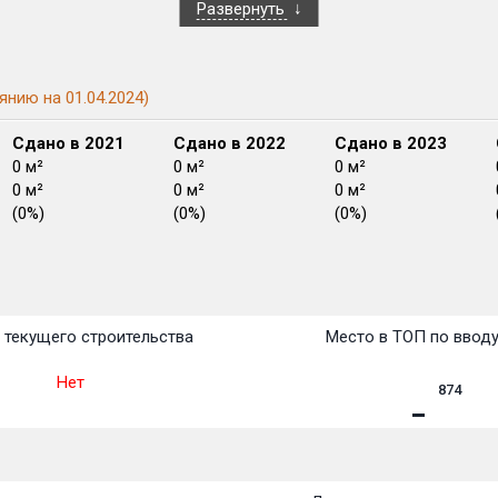
Развернуть
янию на 01.04.2024)
Сдано в 2021
Сдано в 2022
Сдано в 2023
0 м²
0 м²
0 м²
0 м²
0 м²
0 м²
(0%)
(0%)
(0%)
План
План
План
План
План
План
План
План
План
План
План
 текущего строительства
Место в ТОП по ввод
Нет
874