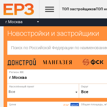
ТОП застройщиков
ТОП н
г.Москва
Новостройки и застройщики
Регион ЖК
г.Москва
Населённый пункт
Округ
Все
Цена
Общая площадь, м
₽/м²
млн ₽