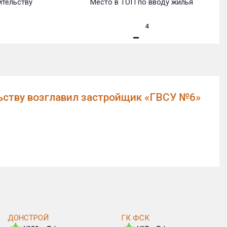
ительству
Место в ТОП по вводу жилья
4
льству возглавил застройщик «ГВСУ №6»
ДОНСТРОЙ
ГК ФСК