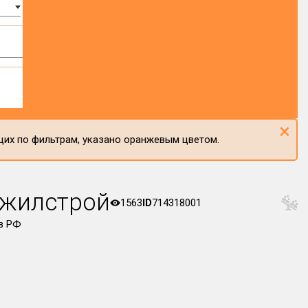
×
щих по фильтрам, указано оранжевым цветом.
ожилстрой
1563
ID
714318001
в РФ