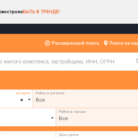
овостроек
БЫТЬ В ТРЕНДЕ!
Расширенный поиск
Поиск на ка
на карте
Район в регионе
×
Все
Район в городе
Все
²
Срок сдачи