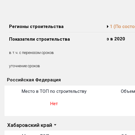
Регионы строительства
1 (По состо
Сдано в 2018
Сдано в 2019
Сдано в 2020
Показатели строительства
0 м²
0 м²
0 м²
0 м²
0 м²
0 м²
в т.ч. с переносом сроков
(0%)
(0%)
(0%)
уточнение сроков
Российская Федерация
Объекты
Объекты
Объекты
Объекты
Объекты
Объекты
Объекты
Объекты
Объекты
Объекты
Объекты
Место в ТОП по строительству
Объем
Нет
Хабаровский край