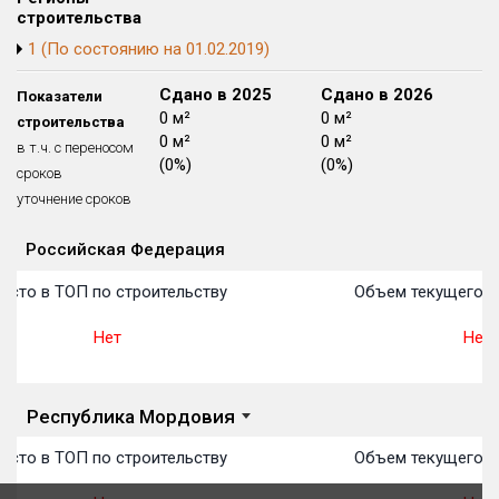
строительства
Блокированных домов
175 из 175
1 (По состоянию на 01.02.2019)
Квартир, апартаментов,
блоков в БД
56 039 из 56 039
Сдано в 2024
Сдано в 2025
Сдано в 2026
Показатели
0 м²
0 м²
0 м²
строительства
0 м²
0 м²
0 м²
в т.ч. с переносом
(0%)
(0%)
(0%)
сроков
уточнение сроков
Российская Федерация
Объекты
Объекты
Объекты
Объекты
Объекты
Объекты
Объекты
Объекты
Объекты
Объекты
Объекты
План 
План 
План 
План 
План 
План 
План 
План 
План 
План 
План 
есто в ТОП по строительству
Объем текущего с
Нет
Нет
Республика Мордовия
есто в ТОП по строительству
Объем текущего с