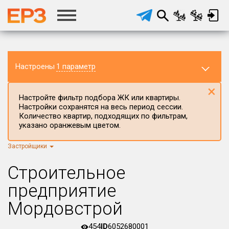
Настроены
1 параметр
×
Настройте фильтр подбора ЖК или квартиры.
Настройки сохранятся на весь период сессии.
Количество квартир, подходящих по фильтрам,
указано оранжевым цветом.
Застройщики
Регион ЖК
г.Москва
×
Строительное
Район в регионе
предприятие
Все
Мордовстрой
Населённый пункт
454
ID
6052680001