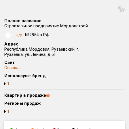
Округ
Все
Полное название
Район в городе
Строительное предприятие Мордовстрой
Все
№2854 в РФ
н/р
NaN
Адрес
Цена
₽/м²
млн ₽
Республика Мордовия, Рузаевский, г.
от
до
Рузаевка, ул. Ленина, д.51
Сайт
Общая площадь, м²
Ссылка
от
до
Используют бренд
Срок сдачи
1
от
до
Квартир в продаже
Вид объекта
Регионы продаж
1
Кол-во комнат