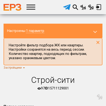
Настроены
1 параметр
×
Настройте фильтр подбора ЖК или квартиры.
Настройки сохранятся на весь период сессии.
Количество квартир, подходящих по фильтрам,
указано оранжевым цветом.
Застройщики
Регион ЖК
г.Москва
×
Строй-сити
Район в регионе
Все
97
ID
15711129001
Населённый пункт