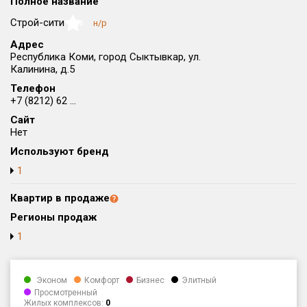
Полное название
Округ
Строй-сити
н/р
NaN
Все
Адрес
Республика Коми, город Сыктывкар, ул.
Район в городе
Калинина, д.5
Все
Телефон
+7 (8212) 62 ...
Цена
₽/м²
млн ₽
Сайт
от
до
Нет
Общая площадь, м²
Используют бренд
от
до
1
Срок сдачи
Квартир в продаже
от
до
Регионы продаж
Вид объекта
1
Кол-во комнат
Эконом
Комфорт
Бизнес
Элитный
Просмотренный
Жилых комплексов:
0