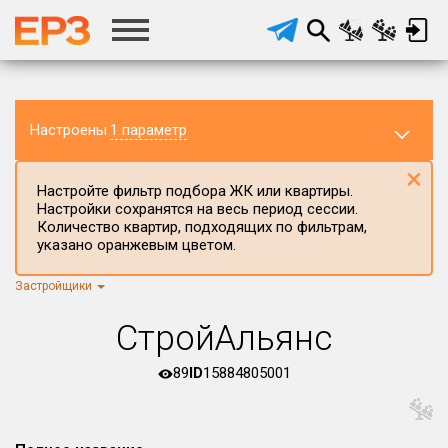
Настроены
1 параметр
×
Настройте фильтр подбора ЖК или квартиры.
Настройки сохранятся на весь период сессии.
Количество квартир, подходящих по фильтрам,
указано оранжевым цветом.
Застройщики
Регион ЖК
г.Москва
×
СтройАльянс
Район в регионе
Все
89
ID
15884805001
Населённый пункт