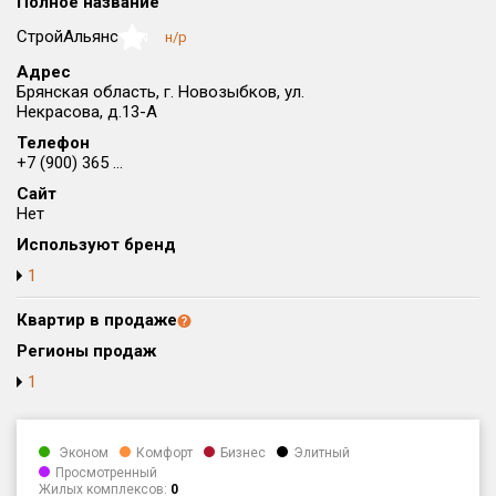
Полное название
Округ
СтройАльянс
н/р
NaN
Все
Адрес
Брянская область, г. Новозыбков, ул.
Район в городе
Некрасова, д.13-А
Все
Телефон
+7 (900) 365 ...
Цена
₽/м²
млн ₽
Сайт
от
до
Нет
Общая площадь, м²
Используют бренд
от
до
1
Срок сдачи
Квартир в продаже
от
до
Регионы продаж
Вид объекта
1
Кол-во комнат
Эконом
Комфорт
Бизнес
Элитный
Просмотренный
Жилых комплексов:
0