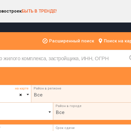
овостроек
БЫТЬ В ТРЕНДЕ!
Расширенный поиск
Поиск на ка
на карте
Район в регионе
×
Все
Район в городе
Все
²
Срок сдачи