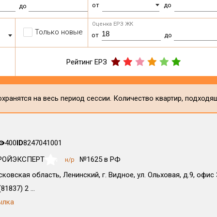
от
до
до
Оценка ЕРЗ ЖК
Только новые
от
до
Рейтинг ЕРЗ
хранятся на весь период сессии. Количество квартир, подходя
400
ID
8247041001
РОЙЭКСПЕРТ
№1625 в РФ
н/р
NaN
ковская область, Ленинский, г. Видное, ул. Ольховая, д.9, офис 
81837) 2 ...
ылка