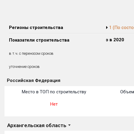
Регионы строительства
1 (По состо
Сдано в 2018
Сдано в 2019
Сдано в 2020
Показатели строительства
0 м²
0 м²
0 м²
0 м²
0 м²
0 м²
в т.ч. с переносом сроков
(0%)
(0%)
(0%)
уточнение сроков
Российская Федерация
Объекты
Объекты
Объекты
Объекты
Объекты
Объекты
Объекты
Объекты
Объекты
Объекты
Объекты
Место в ТОП по строительству
Объем
Нет
Архангельская область