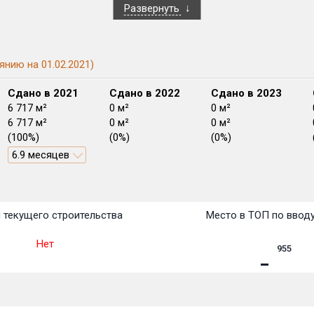
Развернуть
янию на 01.02.2021)
Сдано в 2021
Сдано в 2022
Сдано в 2023
6 717 м²
0 м²
0 м²
6 717 м²
0 м²
0 м²
(100%)
(0%)
(0%)
6.9 месяцев
План
План
План
План
План
План
План
План
План
План
План
 текущего строительства
Место в ТОП по ввод
Нет
955