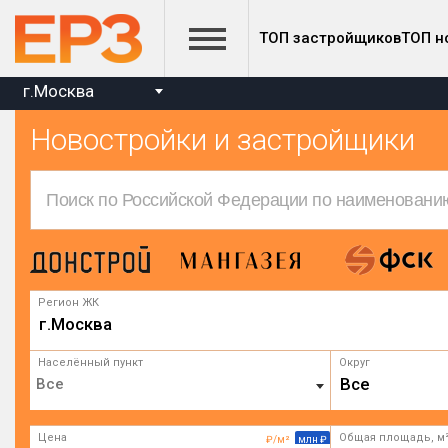
ТОП застройщиков
ТОП н
г.Москва
Новостройки и застройщики
Регион ЖК
г.Москва
Населённый пункт
Округ
Все
Цена
Общая площадь, м
₽/м²
млн ₽