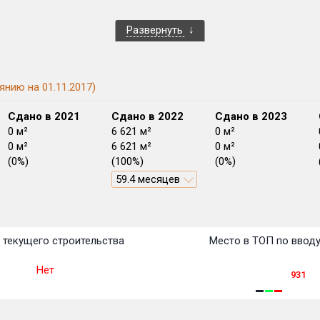
Развернуть
янию на 01.11.2017)
Сдано в 2021
Сдано в 2022
Сдано в 2023
0 м²
6 621 м²
0 м²
0 м²
6 621 м²
0 м²
(0%)
(100%)
(0%)
59.4 месяцев
План
План
План
План
План
План
План
План
План
План
План
 текущего строительства
Место в ТОП по ввод
Нет
931