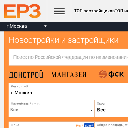
ТОП застройщиков
ТОП н
г.Москва
Новостройки и застройщики
Регион ЖК
г.Москва
Населённый пункт
Округ
Все
Цена
Общая площадь, м
₽/м²
млн ₽