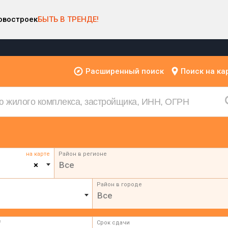
овостроек
БЫТЬ В ТРЕНДЕ!
Расширенный поиск
Поиск на ка
на карте
Район в регионе
×
Все
Район в городе
Все
²
Срок сдачи