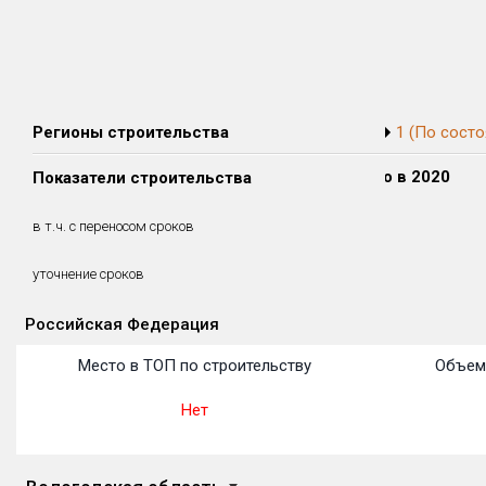
Регионы строительства
1 (По состо
Сдано в 2018
Сдано в 2019
Сдано в 2020
Показатели строительства
0 м²
0 м²
0 м²
0 м²
0 м²
0 м²
в т.ч. с переносом сроков
(0%)
(0%)
(0%)
уточнение сроков
Российская Федерация
Объекты
Объекты
Объекты
Объекты
Объекты
Объекты
Объекты
Объекты
Объекты
Объекты
Объекты
Место в ТОП по строительству
Объем
Нет