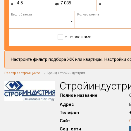
от
до
от
Вид объекта
Кол-во комнат
с продажами
Настройте фильтр подбора ЖК или квартиры. Настройки со
Реестр застройщиков
Бренд Стройиндустрия
Стройиндустр
Полное название
Адрес
Телефон
+
Сайт
Соц. сети