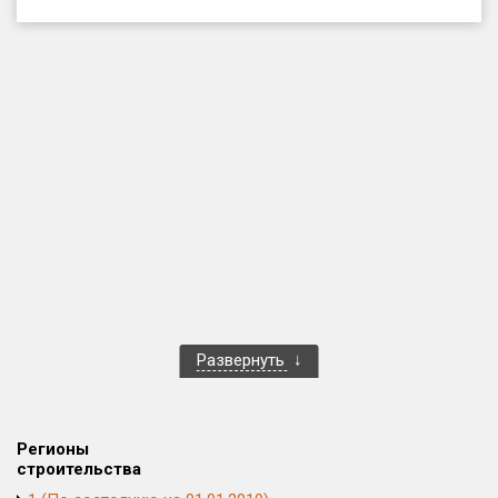
Только новые
Оценка ЕРЗ ЖК
от
до
с продажами
Рейтинг ЕРЗ
Найдено:
Жилых комплексов
1 401 из 1 402
Развернуть
Многоквартирных домов
3 587 из 3 588
Блокированных домов
23 из 23
Домов с апартаментами
258 из 258
Регионы
Поселков таунхаусов
7 из 7
строительства
Многоквартирных домов
2 из 2