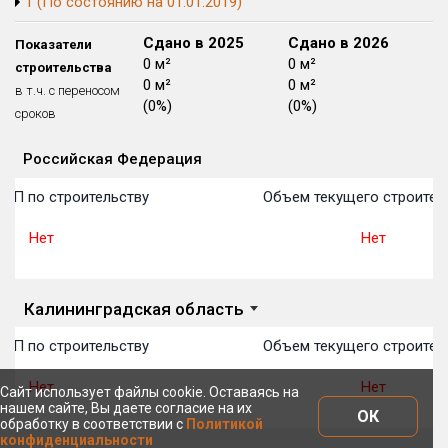
1 (По состоянию на 01.01.2019)
Блокированных домов
175 из 175
Сдано в 2024
Сдано в 2025
Сдано в 2026
Показатели
Квартир, апартаментов,
0 м²
0 м²
0 м²
строительства
блоков в БД
56 039 из 56 039
0 м²
0 м²
0 м²
в т.ч. с переносом
(0%)
(0%)
(0%)
сроков
Российская Федерация
Объекты
Объекты
Объекты
Объекты
Объекты
Объекты
Объекты
Объекты
Объекты
Объекты
Объекты
План 
План 
План 
План 
План 
План 
План 
План 
План 
План 
План 
ТОП по строительству
Объем текущего строител
Нет
Нет
Калининградская область
ТОП по строительству
Объем текущего строител
Нет
Нет
Сайт использует файлы cookie. Оставаясь на
нашем сайте, Вы даете согласие на их
ОК
обработку в соответствии с
Политикой
конфиденциальности