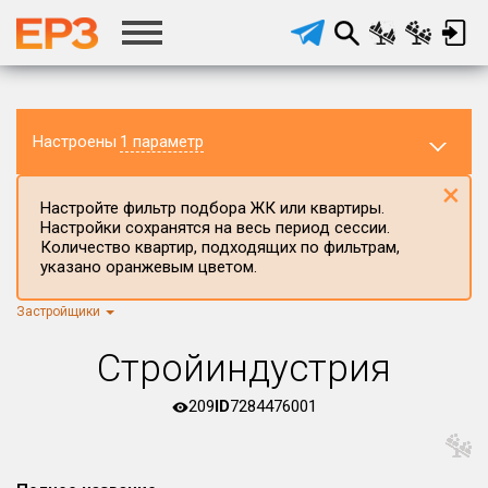
Настроены
1 параметр
×
Настройте фильтр подбора ЖК или квартиры.
Настройки сохранятся на весь период сессии.
Количество квартир, подходящих по фильтрам,
указано оранжевым цветом.
Застройщики
Регион ЖК
г.Москва
×
Стройиндустрия
Район в регионе
Все
209
ID
7284476001
Населённый пункт