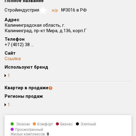
Полное название
Округ
Стройиндустрия
№3016 в РФ
н/р
NaN
Все
Адрес
Калининградская область, г.
Район в городе
Калининград, пр-кт Мира, д.136, корп.Г
Все
Телефон
+7 (4012) 38 ...
Цена
₽/м²
млн ₽
Сайт
от
до
Ссылка
Общая площадь, м²
Используют бренд
от
до
1
Срок сдачи
Квартир в продаже
от
до
Регионы продаж
Вид объекта
1
Кол-во комнат
Эконом
Комфорт
Бизнес
Элитный
Просмотренный
Жилых комплексов:
0