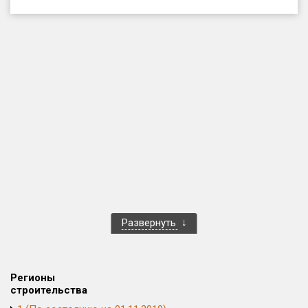
Только новые
Оценка ЕРЗ ЖК
от
до
с продажами
Рейтинг ЕРЗ
Найдено:
Жилых комплексов
1 401 из 1 402
Развернуть
Многоквартирных домов
3 587 из 3 588
Блокированных домов
23 из 23
Домов с апартаментами
258 из 258
Регионы
Поселков таунхаусов
7 из 7
строительства
Многоквартирных домов
2 из 2