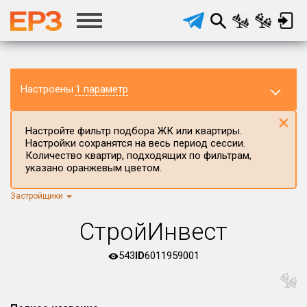
Настроены
1 параметр
×
Настройте фильтр подбора ЖК или квартиры.
Настройки сохранятся на весь период сессии.
Количество квартир, подходящих по фильтрам,
указано оранжевым цветом.
Застройщики
Регион ЖК
г.Москва
×
СтройИнвест
Район в регионе
Все
543
ID
6011959001
Населённый пункт