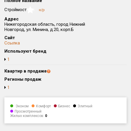
Полное название
Округ
Строймост
н/р
NaN
Все
Адрес
Нижегородская область, город Нижний
Район в городе
Новгород, ул. Минина, д.20, корп.Б
Все
Сайт
Ссылка
Цена
₽/м²
млн ₽
Используют бренд
от
до
1
Общая площадь, м²
от
до
Квартир в продаже
Регионы продаж
Срок сдачи
1
от
до
Вид объекта
Эконом
Комфорт
Бизнес
Элитный
Просмотренный
Жилых комплексов:
0
Кол-во комнат