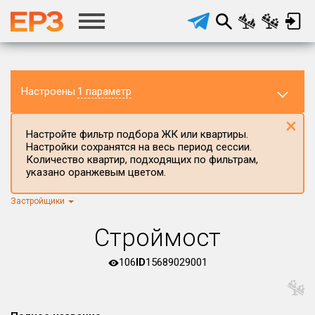
Настроены
1 параметр
×
Настройте фильтр подбора ЖК или квартиры.
Настройки сохранятся на весь период сессии.
Количество квартир, подходящих по фильтрам,
указано оранжевым цветом.
Застройщики
Регион ЖК
г.Москва
×
Строймост
Район в регионе
Все
106
ID
15689029001
Населённый пункт