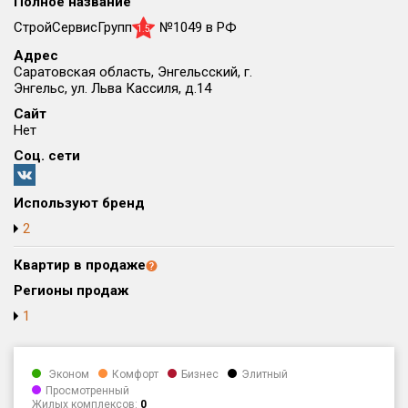
Полное название
Округ
СтройСервисГрупп
№1049 в РФ
1.5
Все
Адрес
Саратовская область, Энгельсский, г.
Район в городе
Энгельс, ул. Льва Кассиля, д.14
Все
Сайт
Нет
Цена
₽/м²
млн ₽
Соц. сети
от
до
Общая площадь, м²
Используют бренд
от
до
2
Срок сдачи
Квартир в продаже
от
до
Регионы продаж
Вид объекта
1
Кол-во комнат
Эконом
Комфорт
Бизнес
Элитный
Просмотренный
Жилых комплексов:
0