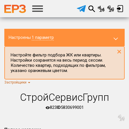
Настроены
1 параметр
×
Настройте фильтр подбора ЖК или квартиры.
Настройки сохранятся на весь период сессии.
Количество квартир, подходящих по фильтрам,
указано оранжевым цветом.
Застройщики
Регион ЖК
г.Москва
×
СтройСервисГрупп
Район в регионе
Все
823
ID
5830699001
Населённый пункт