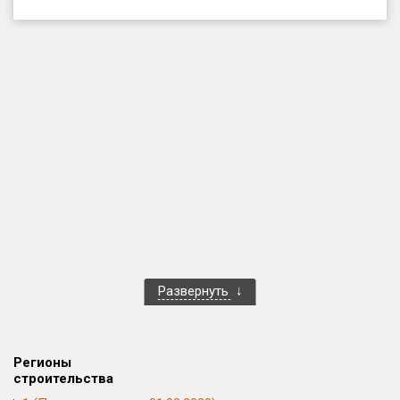
Только новые
Оценка ЕРЗ ЖК
от
до
с продажами
Рейтинг ЕРЗ
Найдено:
Жилых комплексов
1 401 из 1 402
Развернуть
Многоквартирных домов
3 587 из 3 588
Блокированных домов
23 из 23
Домов с апартаментами
258 из 258
Регионы
Поселков таунхаусов
7 из 7
строительства
Многоквартирных домов
2 из 2