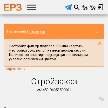
Настроены
1 параметр
×
Настройте фильтр подбора ЖК или квартиры.
Настройки сохранятся на весь период сессии.
Количество квартир, подходящих по фильтрам,
указано оранжевым цветом.
Застройщики
Регион ЖК
г.Москва
×
Стройзаказ
Район в регионе
Все
1459
ID
6058590001
Населённый пункт