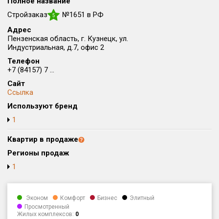
Полное название
Округ
Стройзаказ
№1651 в РФ
5
Все
Адрес
Пензенская область, г. Кузнецк, ул.
Район в городе
Индустриальная, д.7, офис 2
Все
Телефон
+7 (84157) 7 ...
Цена
₽/м²
млн ₽
Сайт
от
до
Ссылка
Используют бренд
Общая площадь, м²
от
до
1
Срок сдачи
Квартир в продаже
от
до
Регионы продаж
Вид объекта
1
Кол-во комнат
Эконом
Комфорт
Бизнес
Элитный
Просмотренный
Жилых комплексов:
0