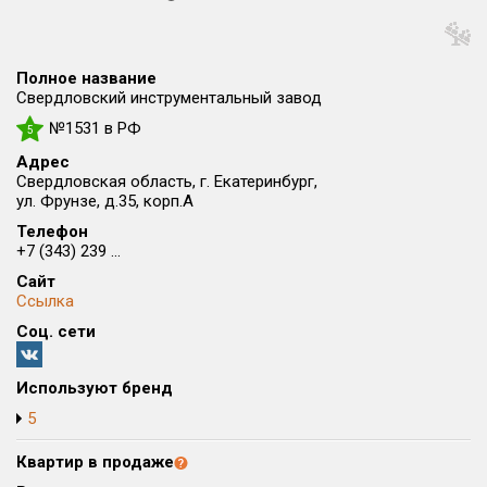
Округ
Все
Полное название
Район в городе
Свердловский инструментальный завод
Все
№1531 в РФ
5
Адрес
Цена
₽/м²
млн ₽
Свердловская область, г. Екатеринбург,
от
до
ул. Фрунзе, д.35, корп.А
Телефон
Общая площадь, м²
+7 (343) 239 ...
от
до
Сайт
Ссылка
Срок сдачи
от
до
Соц. сети
Вид объекта
Используют бренд
5
Кол-во комнат
Квартир в продаже