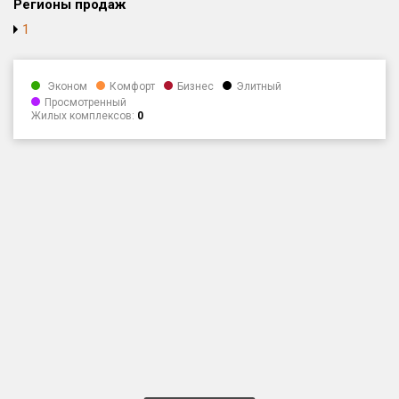
Регионы продаж
Только новые
1
Оценка ЕРЗ ЖК
от
до
Эконом
Комфорт
Бизнес
Элитный
Просмотренный
Жилых комплексов:
0
с продажами
Рейтинг ЕРЗ
Найдено:
Жилых комплексов
1 400 из 1 401
Многоквартирных домов
3 584 из 3 585
Блокированных домов
23 из 23
Домов с апартаментами
258 из 258
Поселков таунхаусов
7 из 7
Многоквартирных домов
2 из 2