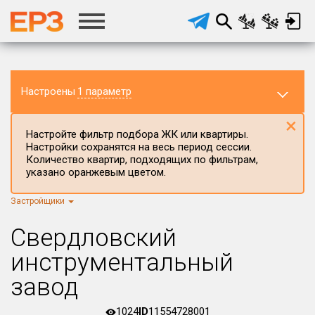
Настроены
1 параметр
×
Настройте фильтр подбора ЖК или квартиры.
Настройки сохранятся на весь период сессии.
Количество квартир, подходящих по фильтрам,
указано оранжевым цветом.
Застройщики
Регион ЖК
г.Москва
×
Свердловский
Район в регионе
инструментальный
Все
завод
Населённый пункт
1024
ID
11554728001