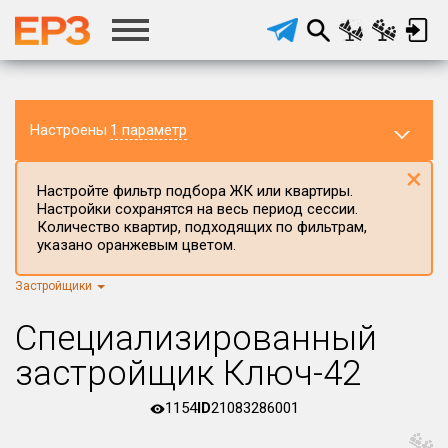
Настроены
1 параметр
×
Настройте фильтр подбора ЖК или квартиры.
Настройки сохранятся на весь период сессии.
Количество квартир, подходящих по фильтрам,
указано оранжевым цветом.
Застройщики
Регион ЖК
г.Москва
×
Специализированный
Район в регионе
застройщик Ключ-42
Все
1154
ID
21083286001
Населённый пункт