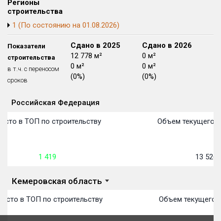
Регионы
Блокированных домов
175 из 175
строительства
1 (По состоянию на 01.08.2026)
Квартир, апартаментов,
блоков в БД
56 039 из 56 039
Сдано в 2024
Сдано в 2025
Сдано в 2026
Показатели
5 398 м²
12 778 м²
0 м²
строительства
0 м²
0 м²
0 м²
в т.ч. с переносом
(0%)
(0%)
(0%)
сроков
Российская Федерация
Объекты
Объекты
Объекты
Объекты
Объекты
Объекты
Объекты
Объекты
Объекты
Объекты
Объекты
Объекты
План сдачи:
первон
План 
План 
План 
План 
План 
План 
План 
План 
План 
План 
План 
есто в ТОП по строительству
Объем текущего с
1 419
13 526
Кемеровская область
есто в ТОП по строительству
Объем текущего с