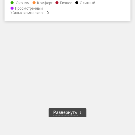
Эконом
Комфорт
Бизнес
Элитный
Только новые
Просмотренный
Жилых комплексов:
0
Оценка ЕРЗ ЖК
от
до
с продажами
Рейтинг ЕРЗ
Найдено:
Жилых комплексов
1 401 из 1 402
Многоквартирных домов
3 587 из 3 588
Блокированных домов
23 из 23
Развернуть
Домов с апартаментами
258 из 258
Поселков таунхаусов
7 из 7
Многоквартирных домов
2 из 2