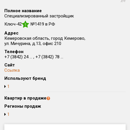
Округ
Полное название
Все
Специализированный застройщик
Ключ-42
№1419 в РФ
Район в городе
5
Все
Адрес
Кемеровская область, город Кемерово,
ул. Мичурина, д.13, офис 210
Цена
₽/м²
млн ₽
Телефон
от
до
+7 (3842) 24 ... , +7 (3842) 78 ...
Общая площадь, м²
Сайт
от
до
Ссылка
Используют бренд
Срок сдачи
1
от
до
Квартир в продаже
Вид объекта
Регионы продаж
1
Кол-во комнат