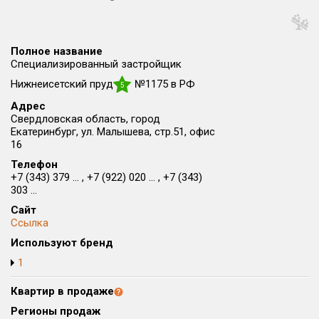
Округ
Все
Полное название
Район в городе
Специализированный застройщик
Все
Нижнеисетский пруд
№1175 в РФ
5
Адрес
Цена
₽/м²
млн ₽
Свердловская область, город
от
до
Екатеринбург, ул. Малышева, стр.51, офис
16
Общая площадь, м²
Телефон
от
до
+7 (343) 379 ... , +7 (922) 020 ... , +7 (343)
303 ...
Срок сдачи
Сайт
от
до
Ссылка
Вид объекта
Используют бренд
1
Кол-во комнат
Квартир в продаже
Регионы продаж