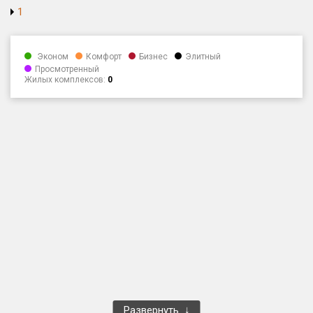
1
Только новые
Оценка ЕРЗ ЖК
Эконом
Комфорт
Бизнес
Элитный
от
до
Просмотренный
Жилых комплексов:
0
с продажами
Рейтинг ЕРЗ
Найдено:
Жилых комплексов
1 401 из 1 402
Многоквартирных домов
3 587 из 3 588
Блокированных домов
23 из 23
Домов с апартаментами
258 из 258
Поселков таунхаусов
7 из 7
Многоквартирных домов
2 из 2
Развернуть