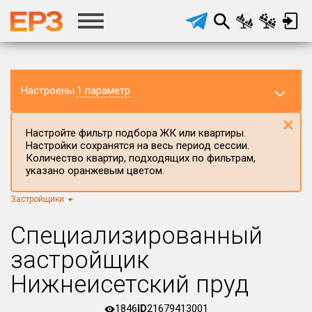
Настроены
1 параметр
×
Настройте фильтр подбора ЖК или квартиры.
Настройки сохранятся на весь период сессии.
Количество квартир, подходящих по фильтрам,
указано оранжевым цветом.
Застройщики
Регион ЖК
г.Москва
×
Специализированный
Район в регионе
застройщик
Все
Нижнеисетский пруд
Населённый пункт
1846
ID
21679413001