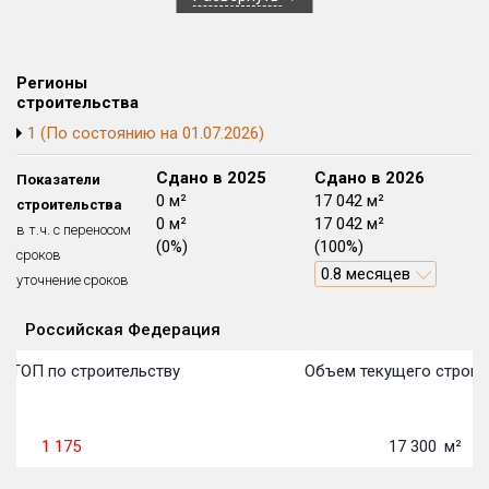
Блокированных домов
175 из 175
Квартир, апартаментов,
блоков в БД
56 039 из 56 039
Регионы
строительства
1 (По состоянию на 01.07.2026)
Сдано в 2024
Сдано в 2025
Сдано в 2026
Показатели
29 702 м²
0 м²
17 042 м²
строительства
0 м²
0 м²
17 042 м²
в т.ч. с переносом
(0%)
(0%)
(100%)
сроков
0.8 месяцев
уточнение сроков
Российская Федерация
Объекты
Объекты
Объекты
Объекты
Объекты
Объекты
Объекты
Объекты
Объекты
Объекты
Объекты
План 
План 
План 
План 
План 
План 
План 
План 
План 
План 
План 
в ТОП по строительству
Объем текущего строит
1 175
17 300
м²