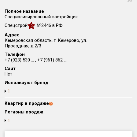
Округ
Полное название
Все
Специализированный застройщик
Спецстрой
№2446 в РФ
Район в городе
0
Все
Адрес
Кемеровская область, г. Кемерово, ул.
Проездная, д.2/3
Цена
₽/м²
млн ₽
Телефон
от
до
+7 (923) 530 ... , +7 (961) 862 ...
Общая площадь, м²
Сайт
от
до
Нет
Используют бренд
Срок сдачи
1
от
до
Квартир в продаже
Вид объекта
Регионы продаж
1
Кол-во комнат