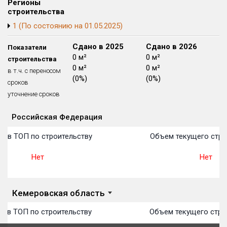
Регионы
Блокированных домов
175 из 175
строительства
1 (По состоянию на 01.05.2025)
Квартир, апартаментов,
блоков в БД
56 039 из 56 039
Сдано в 2024
Сдано в 2025
Сдано в 2026
Показатели
0 м²
0 м²
0 м²
строительства
0 м²
0 м²
0 м²
в т.ч. с переносом
(0%)
(0%)
(0%)
сроков
уточнение сроков
Российская Федерация
Объекты
Объекты
Объекты
Объекты
Объекты
Объекты
Объекты
Объекты
Объекты
Объекты
Объекты
План 
План 
План 
План 
План 
План 
План 
План 
План 
План 
План 
о в ТОП по строительству
Объем текущего стро
Нет
Нет
Кемеровская область
о в ТОП по строительству
Объем текущего стро