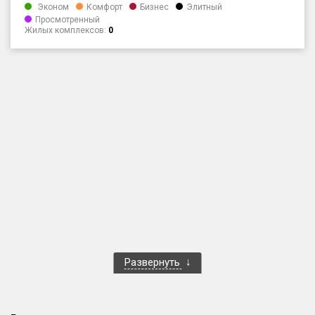
Эконом
Комфорт
Бизнес
Элитный
Только новые
Просмотренный
Жилых комплексов:
0
Оценка ЕРЗ ЖК
от
до
с продажами
Рейтинг ЕРЗ
Найдено:
Жилых комплексов
1 401 из 1 402
Многоквартирных домов
3 587 из 3 588
Блокированных домов
23 из 23
Развернуть
Домов с апартаментами
258 из 258
Поселков таунхаусов
7 из 7
Многоквартирных домов
2 из 2