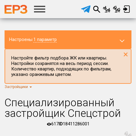
Настроены
1 параметр
×
Настройте фильтр подбора ЖК или квартиры.
Настройки сохранятся на весь период сессии.
Количество квартир, подходящих по фильтрам,
указано оранжевым цветом.
Застройщики
Регион ЖК
г.Москва
×
Специализированный
Район в регионе
застройщик Спецстрой
Все
617
ID
18411286001
Населённый пункт