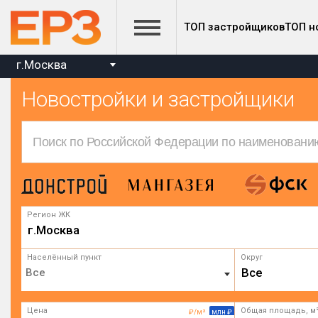
ТОП застройщиков
ТОП н
г.Москва
Новостройки и застройщики
Регион ЖК
г.Москва
Населённый пункт
Округ
Все
Цена
Общая площадь, м
₽/м²
млн ₽