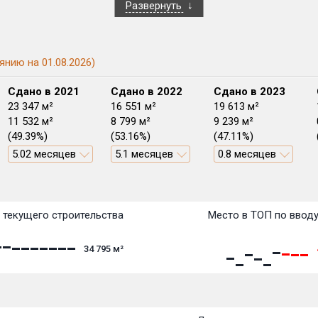
Развернуть
янию на 01.08.2026)
Сдано в 2021
Сдано в 2022
Сдано в 2023
23 347 м²
16 551 м²
19 613 м²
11 532 м²
8 799 м²
9 239 м²
(49.39%)
(53.16%)
(47.11%)
5.02 месяцев
5.1 месяцев
0.8 месяцев
План сдачи:
перв
План
План
План
План
План
План
План
План
План
План
План
 текущего строительства
Место в ТОП по ввод
34 795
м²