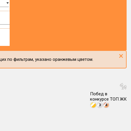
×
щих по фильтрам, указано оранжевым цветом.
Побед в
конкурсе ТОП ЖК
3
4