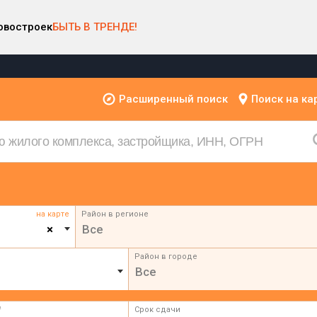
овостроек
БЫТЬ В ТРЕНДЕ!
Расширенный поиск
Поиск на ка
на карте
Район в регионе
×
Все
Район в городе
Все
²
Срок сдачи