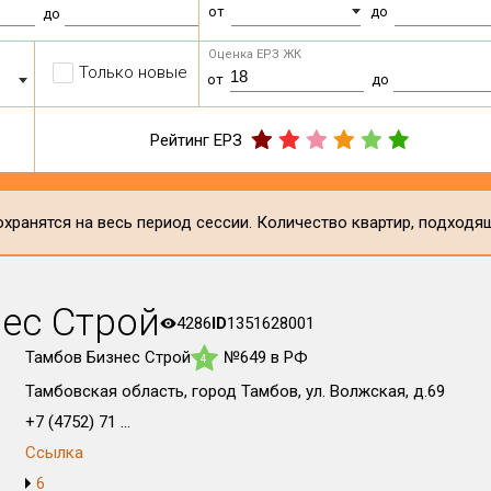
от
до
до
Оценка ЕРЗ ЖК
Только новые
от
до
Рейтинг ЕРЗ
хранятся на весь период сессии. Количество квартир, подходя
ес Строй
4286
ID
1351628001
Тамбов Бизнес Строй
№649 в РФ
4
Тамбовская область, город Тамбов, ул. Волжская, д.69
+7 (4752) 71 ...
Ссылка
6