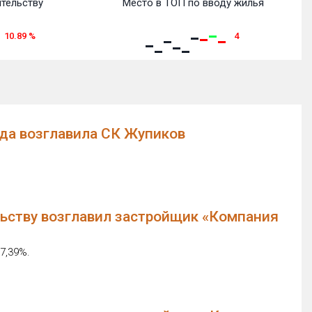
ительству
Место в ТОП по вводу жилья
10.89
%
4
ода возглавила СК Жупиков
льству возглавил застройщик «Компания
7,39%.