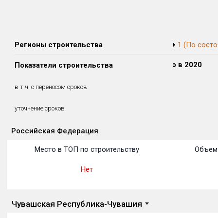
Регионы строительства
1 (По состо
Сдано в 2018
Сдано в 2019
Сдано в 2020
Показатели строительства
0 м²
2 314 м²
0 м²
0 м²
2 314 м²
0 м²
в т.ч. с переносом сроков
(0%)
(100%)
(0%)
15.6 месяцев
уточнение сроков
Российская Федерация
Объекты
Объекты
Объекты
Объекты
Объекты
Объекты
Объекты
Объекты
Объекты
Объекты
Объекты
Место в ТОП по строительству
Объем 
Нет
Чувашская Республика-Чувашия