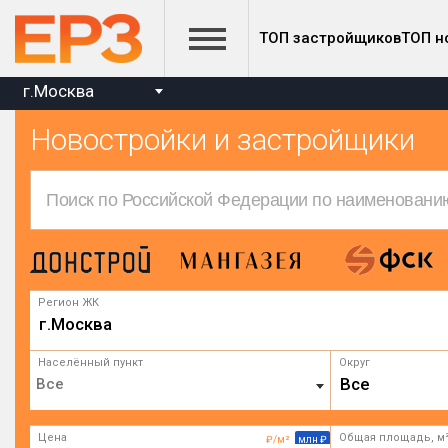
ТОП застройщиков
ТОП н
г.Москва
Новостройки и застройщики
Регион ЖК
г.Москва
Населённый пункт
Округ
Все
Цена
Общая площадь, м
₽/м²
млн ₽