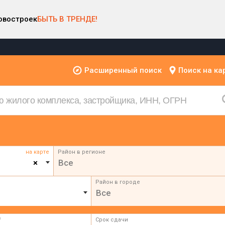
овостроек
БЫТЬ В ТРЕНДЕ!
Расширенный поиск
Поиск на ка
на карте
Район в регионе
×
Все
Район в городе
Все
²
Срок сдачи