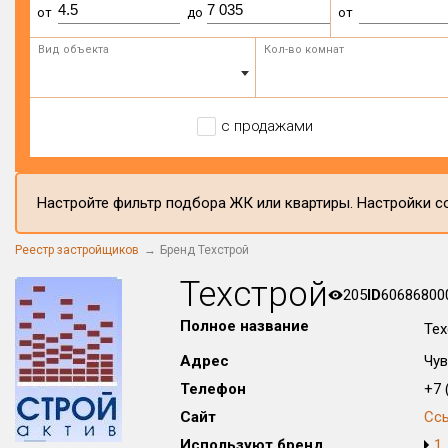
от
до
от
Вид объекта
Кол-во комнат
с продажами
Настройте фильтр подбора ЖК или квартиры. Настройки со
Реестр застройщиков
Бренд Техстрой
Техстрой
205
ID
60686800
Полное название
Тех
Адрес
Чув
Телефон
+7 (
Сайт
Сс
Используют бренд
1