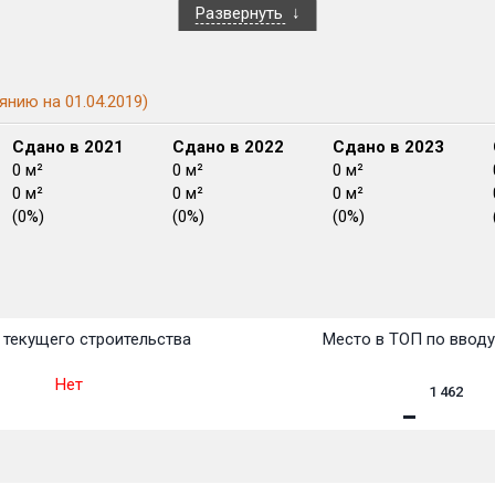
Развернуть
янию на 01.04.2019)
Сдано в 2021
Сдано в 2022
Сдано в 2023
0 м²
0 м²
0 м²
0 м²
0 м²
0 м²
(0%)
(0%)
(0%)
План
План
План
План
План
План
План
План
План
План
План
текущего строительства
Место в ТОП по ввод
Нет
1 462