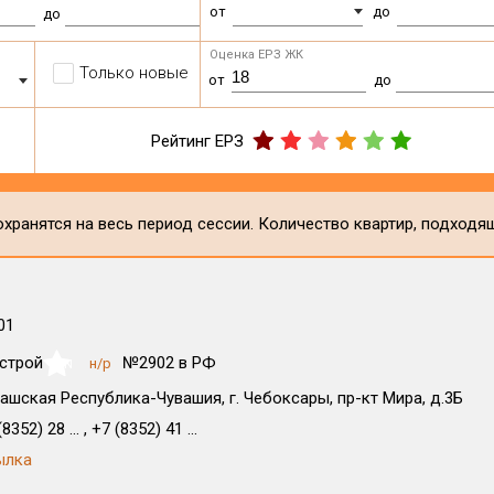
от
до
до
Оценка ЕРЗ ЖК
Только новые
от
до
Рейтинг ЕРЗ
хранятся на весь период сессии. Количество квартир, подходя
01
строй
№2902 в РФ
н/р
NaN
ашская Республика-Чувашия, г. Чебоксары, пр-кт Мира, д.3Б
8352) 28 ... , +7 (8352) 41 ...
ылка