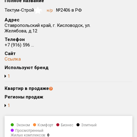
Полное название
Округ
Тектум-Строй
№2406 в РФ
н/р
NaN
Все
Адрес
Ставропольский край, г. Кисловодск, ул.
Район в городе
Желябова, д.12
Все
Телефон
+7 (916) 596 ...
Цена
₽/м²
млн ₽
Сайт
от
до
Ссылка
Общая площадь, м²
Используют бренд
от
до
1
Срок сдачи
Квартир в продаже
от
до
Регионы продаж
Вид объекта
1
Кол-во комнат
Эконом
Комфорт
Бизнес
Элитный
Просмотренный
Жилых комплексов:
0