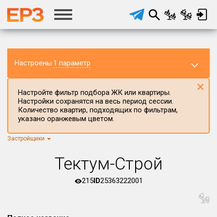
Настроены
1 параметр
×
Настройте фильтр подбора ЖК или квартиры.
Настройки сохранятся на весь период сессии.
Количество квартир, подходящих по фильтрам,
указано оранжевым цветом.
Застройщики
Регион ЖК
г.Москва
×
Тектум-Строй
Район в регионе
Все
215
ID
25363222001
Населённый пункт