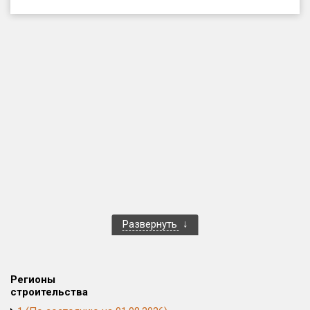
Только новые
Оценка ЕРЗ ЖК
от
до
с продажами
Рейтинг ЕРЗ
Найдено:
Жилых комплексов
1 400 из 1 401
Развернуть
Многоквартирных домов
3 584 из 3 585
Блокированных домов
23 из 23
Домов с апартаментами
258 из 258
Регионы
Поселков таунхаусов
7 из 7
строительства
Многоквартирных домов
2 из 2