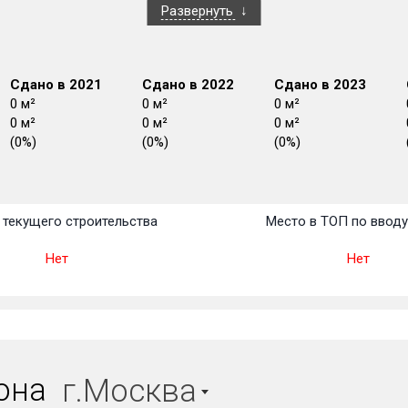
Развернуть
Сдано в 2021
Сдано в 2022
Сдано в 2023
0 м²
0 м²
0 м²
0 м²
0 м²
0 м²
(0%)
(0%)
(0%)
План
План
План
План
План
План
План
План
План
План
План
текущего строительства
Место в ТОП по ввод
Нет
Нет
иона
г.Москва