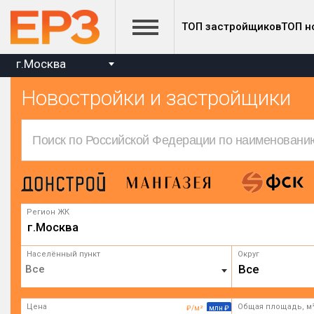
ТОП застройщиков
ТОП н
г.Москва
Новостройки и застройщики
Регион ЖК
г.Москва
Населённый пункт
Округ
Все
Цена
Общая площадь, м
₽/м²
млн ₽