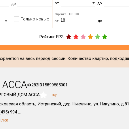
от
до
до
Оценка ЕРЗ ЖК
Только новые
от
до
Рейтинг ЕРЗ
хранятся на весь период сессии. Количество квартир, подходя
 АССА
282
ID
15899585001
РГОВЫЙ ДОМ АССА
н/р
NaN
ковская область, Истринский, дер. Никулино, ул. Никулино, д.8
495) 994 ...
ылка