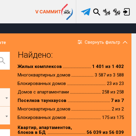
V САММИТ
Свернуть фильтр
рте
Найдено:
Жилых комплексов
1 401 из 1 402
Многоквартирных домов
3 587 из 3 588
Блокированных домов
23 из 23
Домов с апартаментами
258 из 258
Поселков таунхаусов
7 из 7
Многоквартирных домов
2 из 2
Блокированных домов
175 из 175
Квартир, апартаментов,
блоков в БД
56 039 из 56 039