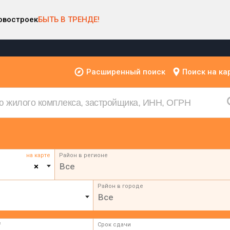
овостроек
БЫТЬ В ТРЕНДЕ!
Расширенный поиск
Поиск на ка
на карте
Район в регионе
×
Все
Район в городе
Все
²
Срок сдачи