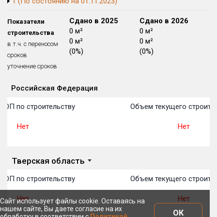
1 (По состоянию на 01.11.2023)
Блокированных домов
175 из 175
Сдано в 2024
Сдано в 2025
Сдано в 2026
Показатели
Квартир, апартаментов,
0 м²
0 м²
0 м²
строительства
блоков в БД
56 039 из 56 039
0 м²
0 м²
0 м²
в т.ч. с переносом
(0%)
(0%)
(0%)
сроков
уточнение сроков
Российская Федерация
Объекты
Объекты
Объекты
Объекты
Объекты
Объекты
Объекты
Объекты
Объекты
Объекты
Объекты
План 
План 
План 
План 
План 
План 
План 
План 
План 
План 
План 
ТОП по строительству
Объем текущего строител
Нет
Нет
Тверская область
ТОП по строительству
Объем текущего строител
Нет
Нет
Сайт использует файлы cookie. Оставаясь на
нашем сайте, Вы даете согласие на их
ОК
обработку в соответствии с
Политикой