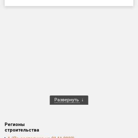
Только новые
Оценка ЕРЗ ЖК
от
до
с продажами
Рейтинг ЕРЗ
Найдено:
Жилых комплексов
1 401 из 1 402
Развернуть
Многоквартирных домов
3 587 из 3 588
Блокированных домов
23 из 23
Домов с апартаментами
258 из 258
Регионы
Поселков таунхаусов
7 из 7
строительства
Многоквартирных домов
2 из 2