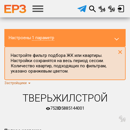
Настроены
1 параметр
×
Настройте фильтр подбора ЖК или квартиры.
Настройки сохранятся на весь период сессии.
Количество квартир, подходящих по фильтрам,
указано оранжевым цветом.
Застройщики
Регион ЖК
г.Москва
×
ТВЕРЬЖИЛСТРОЙ
Район в регионе
Все
752
ID
5885144001
Населённый пункт