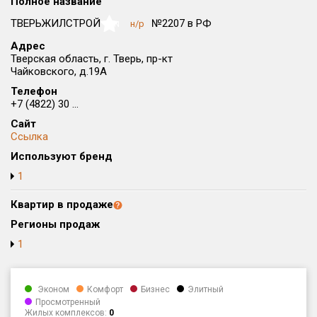
Полное название
Округ
ТВЕРЬЖИЛСТРОЙ
№2207 в РФ
н/р
NaN
Все
Адрес
Тверская область, г. Тверь, пр-кт
Район в городе
Чайковского, д.19А
Все
Телефон
+7 (4822) 30 ...
Цена
₽/м²
млн ₽
Сайт
от
до
Ссылка
Общая площадь, м²
Используют бренд
от
до
1
Срок сдачи
Квартир в продаже
от
до
Регионы продаж
Вид объекта
1
Кол-во комнат
Эконом
Комфорт
Бизнес
Элитный
Просмотренный
Жилых комплексов:
0