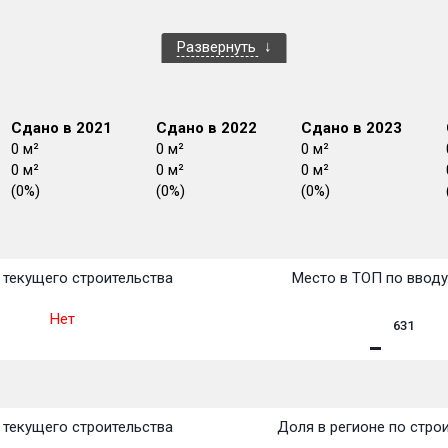
Развернуть
Сдано в 2021
Сдано в 2022
Сдано в 2023
0 м²
0 м²
0 м²
0 м²
0 м²
0 м²
(0%)
(0%)
(0%)
План
План
План
План
План
План
План
План
План
План
План
текущего строительства
Место в ТОП по ввод
Нет
631
текущего строительства
Доля в регионе по стро