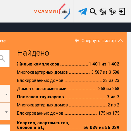
V САММИТ
Свернуть фильтр
рте
Найдено:
Жилых комплексов
1 401 из 1 402
Многоквартирных домов
3 587 из 3 588
Блокированных домов
23 из 23
Домов с апартаментами
258 из 258
Поселков таунхаусов
7 из 7
Многоквартирных домов
2 из 2
Блокированных домов
175 из 175
Квартир, апартаментов,
блоков в БД
56 039 из 56 039