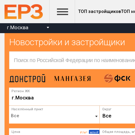
ТОП застройщиков
ТОП н
г.Москва
Новостройки и застройщики
Регион ЖК
г.Москва
Населённый пункт
Округ
Все
Цена
Общая площадь, м
₽/м²
млн ₽