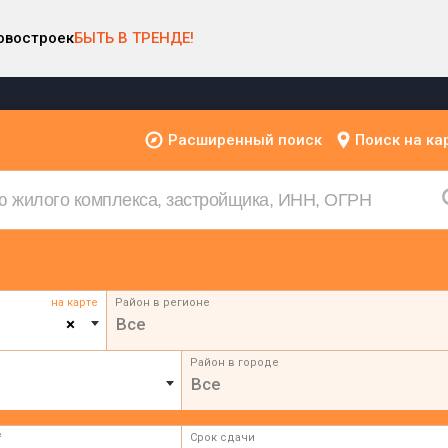
овостроек
БЫТЬ В ТРЕНДЕ!
Расширенный поиск
Поиск на ка
на карте
Район в регионе
×
Все
Район в городе
Все
²
Срок сдачи