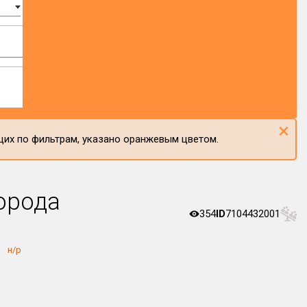
×
щих по фильтрам, указано оранжевым цветом.
орода
354
ID
7104432001
н/р