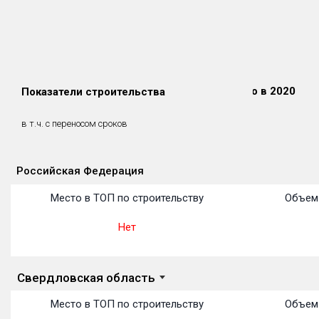
Сдано в 2018
Сдано в 2019
Сдано в 2020
Показатели строительства
0 м²
0 м²
0 м²
0 м²
0 м²
0 м²
в т.ч. с переносом сроков
(0%)
(0%)
(0%)
Российская Федерация
Объекты
Объекты
Объекты
Объекты
Объекты
Объекты
Объекты
Объекты
Объекты
Объекты
Объекты
Место в ТОП по строительству
Объем 
Нет
Свердловская область
Место в ТОП по строительству
Объем 