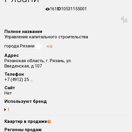
Округ
161
ID
10531155001
Все
Район в городе
Все
Полное название
Управление капитального строительства
города Рязани
н/р
Цена
NaN
₽/м²
млн ₽
от
до
Адрес
Рязанская область, г. Рязань, ул.
Общая площадь, м²
Введенская, д.107
от
до
Телефон
+7 (4912) 25 ...
Срок сдачи
Сайт
от
до
Нет
Вид объекта
Используют бренд
1
Кол-во комнат
Квартир в продаже
Регионы продаж