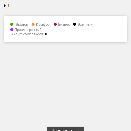
1
Только новые
Оценка ЕРЗ ЖК
Эконом
Комфорт
Бизнес
Элитный
от
до
Просмотренный
Жилых комплексов:
0
с продажами
Рейтинг ЕРЗ
Найдено:
Жилых комплексов
1 400 из 1 401
Многоквартирных домов
3 584 из 3 585
Блокированных домов
23 из 23
Домов с апартаментами
258 из 258
Поселков таунхаусов
7 из 7
Многоквартирных домов
2 из 2
Развернуть