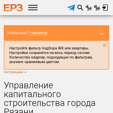
Настроены
1 параметр
×
Настройте фильтр подбора ЖК или квартиры.
Настройки сохранятся на весь период сессии.
Количество квартир, подходящих по фильтрам,
указано оранжевым цветом.
Застройщики
Регион ЖК
г.Москва
×
Управление
Район в регионе
капитального
Все
строительства города
Населённый пункт
Рязани