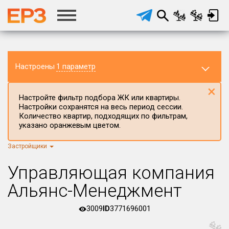
Настроены
1 параметр
×
Настройте фильтр подбора ЖК или квартиры.
Настройки сохранятся на весь период сессии.
Количество квартир, подходящих по фильтрам,
указано оранжевым цветом.
Застройщики
Регион ЖК
г.Москва
×
Управляющая компания
Район в регионе
Альянс-Менеджмент
Все
3009
ID
3771696001
Населённый пункт