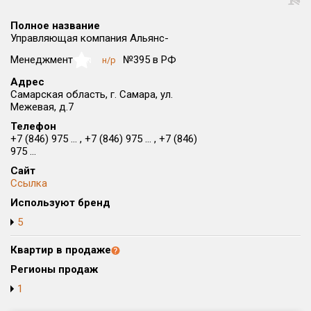
Округ
Полное название
Все
Управляющая компания Альянс-
Район в городе
Менеджмент
№395 в РФ
н/р
NaN
Все
Адрес
Самарская область, г. Самара, ул.
Межевая, д.7
Цена
₽/м²
млн ₽
от
до
Телефон
+7 (846) 975 ... , +7 (846) 975 ... , +7 (846)
975 ...
Общая площадь, м²
от
до
Сайт
Ссылка
Срок сдачи
Используют бренд
от
до
5
Вид объекта
Квартир в продаже
Регионы продаж
Кол-во комнат
1