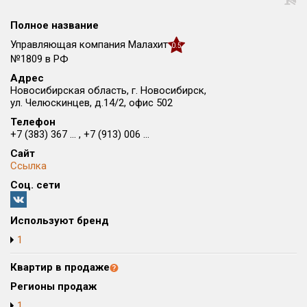
Округ
Полное название
Все
Управляющая компания Малахит
0.5
Район в городе
№1809 в РФ
Все
Адрес
Новосибирская область, г. Новосибирск,
ул. Челюскинцев, д.14/2, офис 502
Цена
₽/м²
млн ₽
Телефон
от
до
+7 (383) 367 ... , +7 (913) 006 ...
Общая площадь, м²
Сайт
от
до
Ссылка
Соц. сети
Срок сдачи
от
до
Используют бренд
Вид объекта
1
Квартир в продаже
Кол-во комнат
Регионы продаж
1