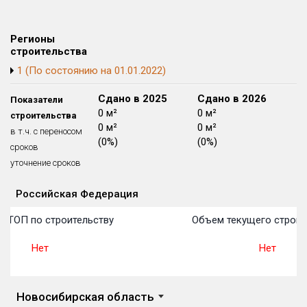
Блокированных домов
175 из 175
Квартир, апартаментов,
Регионы
блоков в БД
56 039 из 56 039
строительства
1 (По состоянию на 01.01.2022)
Сдано в 2024
Сдано в 2025
Сдано в 2026
Показатели
0 м²
0 м²
0 м²
строительства
0 м²
0 м²
0 м²
в т.ч. с переносом
(0%)
(0%)
(0%)
сроков
уточнение сроков
Российская Федерация
Объекты
Объекты
Объекты
Объекты
Объекты
Объекты
Объекты
Объекты
Объекты
Объекты
Объекты
План 
План 
План 
План 
План 
План 
План 
План 
План 
План 
План 
в ТОП по строительству
Объем текущего строит
Нет
Нет
Новосибирская область