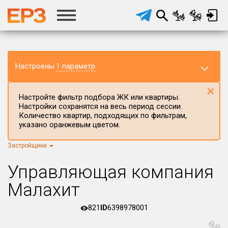
Настроены
1 параметр
×
Настройте фильтр подбора ЖК или квартиры.
Настройки сохранятся на весь период сессии.
Количество квартир, подходящих по фильтрам,
указано оранжевым цветом.
Застройщики
Регион ЖК
г.Москва
×
Управляющая компания
Район в регионе
Малахит
Все
821
ID
6398978001
Населённый пункт