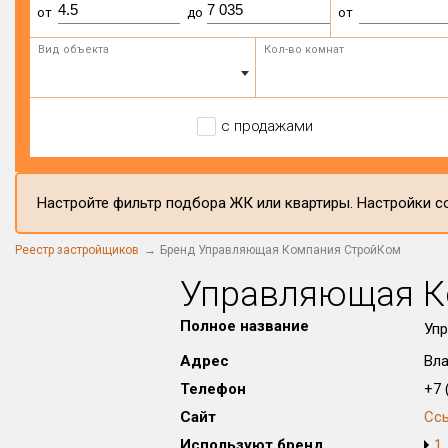
от
до
от
Вид объекта
Кол-во комнат
с продажами
Настройте фильтр подбора ЖК или квартиры. Настройки со
Реестр застройщиков
Бренд Управляющая Компания СтройКом
Управляющая К
Полное название
Уп
Адрес
Вла
Телефон
+7 (
Сайт
Сс
Используют бренд
1