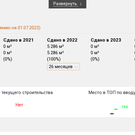
Развернуть
янию на 01.07.2023)
Сдано в 2021
Сдано в 2022
Сдано в 2023
0 м²
5 286 м²
0 м²
0 м²
5 286 м²
0 м²
(0%)
(100%)
(0%)
26 месяцев
План
План
План
План
План
План
План
План
План
План
План
 текущего строительства
Место в ТОП по ввод
Нет
194