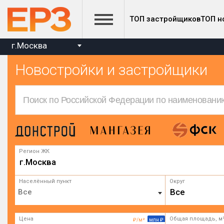
ТОП застройщиков
ТОП н
г.Москва
Новостройки и застройщики
Регион ЖК
г.Москва
Населённый пункт
Округ
Все
Цена
Общая площадь, м
₽/м²
млн ₽