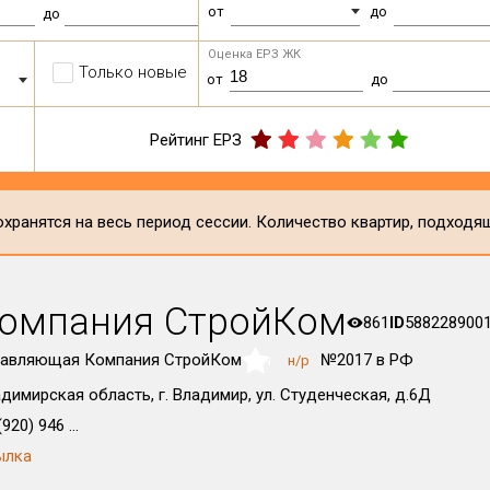
от
до
до
Оценка ЕРЗ ЖК
Только новые
от
до
Рейтинг ЕРЗ
хранятся на весь период сессии. Количество квартир, подходя
омпания СтройКом
861
ID
588228900
равляющая Компания СтройКом
№2017 в РФ
н/р
NaN
димирская область, г. Владимир, ул. Студенческая, д.6Д
920) 946 ...
ылка