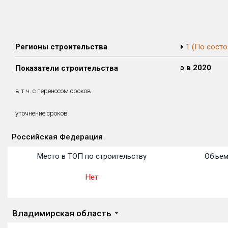
Регионы строительства
1 (По состо
Сдано в 2018
Сдано в 2019
Сдано в 2020
Показатели строительства
15 873 м²
0 м²
0 м²
15 873 м²
0 м²
0 м²
в т.ч. с переносом сроков
(100%)
(0%)
(0%)
3 месяцев
уточнение сроков
Российская Федерация
Объекты
Объекты
Объекты
Объекты
Объекты
Объекты
Объекты
Объекты
Объекты
Объекты
Объекты
Место в ТОП по строительству
Объем
Нет
Владимирская область