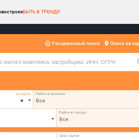
овостроек
БЫТЬ В ТРЕНДЕ!
Расширенный поиск
Поиск на ка
на карте
Район в регионе
×
Все
Район в городе
Все
²
Срок сдачи