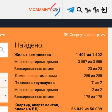
V САММИТ
Свернуть фильтр
рте
Найдено:
Жилых комплексов
1 401 из 1 402
Многоквартирных домов
3 587 из 3 588
Блокированных домов
23 из 23
Домов с апартаментами
258 из 258
Поселков таунхаусов
7 из 7
Многоквартирных домов
2 из 2
Блокированных домов
175 из 175
Квартир, апартаментов,
блоков в БД
56 039 из 56 039