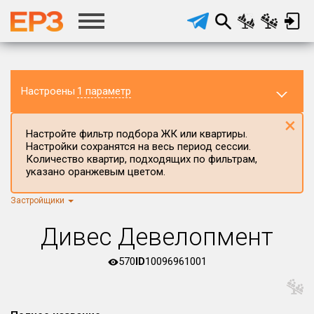
Настроены
1 параметр
×
Настройте фильтр подбора ЖК или квартиры.
Настройки сохранятся на весь период сессии.
Количество квартир, подходящих по фильтрам,
указано оранжевым цветом.
Застройщики
Регион ЖК
г.Москва
×
Дивес Девелопмент
Район в регионе
Все
570
ID
10096961001
Населённый пункт