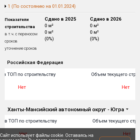
1 (По состоянию на 01.01.2024)
Блокированных домов
175 из 175
Квартир, апартаментов,
Сдано в 2024
Сдано в 2025
Сдано в 2026
Показатели
блоков в БД
56 039 из 56 039
0 м²
0 м²
0 м²
строительства
0 м²
0 м²
0 м²
в т.ч. с переносом
(0%)
(0%)
(0%)
сроков
уточнение сроков
Российская Федерация
Объекты
Объекты
Объекты
Объекты
Объекты
Объекты
Объекты
Объекты
Объекты
Объекты
Объекты
План 
План 
План 
План 
План 
План 
План 
План 
План 
План 
План 
 в ТОП по строительству
Объем текущего строи
Нет
Нет
Ханты-Мансийский автономный округ - Югра
о в ТОП по строительству
Объем текущего стро
Нет
Нет
Сайт использует файлы cookie. Оставаясь на