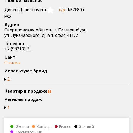
Полное название
Округ
Дивес Девелопмент
№2580 в
н/р
NaN
Все
РФ
Адрес
Район в городе
Свердловская область, г. Екатеринбург,
Все
ул. Луначарского, д.194, офис 411/2
Телефон
Цена
₽/м²
млн ₽
+7 (98213) 7 ...
от
до
Сайт
Ссылка
Общая площадь, м²
Используют бренд
от
до
2
Срок сдачи
от
до
Квартир в продаже
Регионы продаж
Вид объекта
1
Кол-во комнат
Эконом
Комфорт
Бизнес
Элитный
Просмотренный