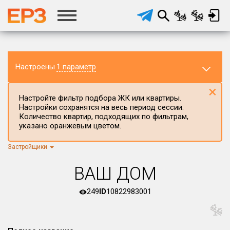
Настроены
1 параметр
×
Настройте фильтр подбора ЖК или квартиры.
Настройки сохранятся на весь период сессии.
Количество квартир, подходящих по фильтрам,
указано оранжевым цветом.
Застройщики
Регион ЖК
г.Москва
×
ВАШ ДОМ
Район в регионе
Все
249
ID
10822983001
Населённый пункт