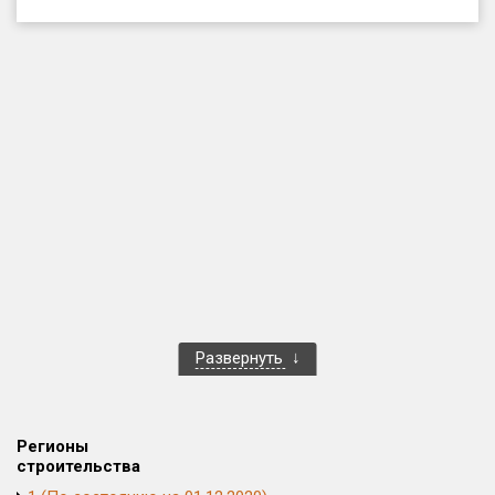
Только новые
Оценка ЕРЗ ЖК
от
до
с продажами
Рейтинг ЕРЗ
Найдено:
Жилых комплексов
1 400 из 1 401
Развернуть
Многоквартирных домов
3 584 из 3 585
Блокированных домов
23 из 23
Домов с апартаментами
258 из 258
Регионы
Поселков таунхаусов
7 из 7
строительства
Многоквартирных домов
2 из 2