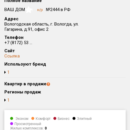
Полное название
Округ
ВАШ ДОМ
№2444 в РФ
н/р
NaN
Все
Адрес
Вологодская область, г. Вологда, ул.
Район в городе
Гагарина, д.91, офис 2
Все
Телефон
+7 (8172) 53 ...
Цена
₽/м²
млн ₽
Сайт
от
до
Ссылка
Общая площадь, м²
Используют бренд
от
до
1
Срок сдачи
Квартир в продаже
от
до
Регионы продаж
Вид объекта
1
Кол-во комнат
Эконом
Комфорт
Бизнес
Элитный
Просмотренный
Жилых комплексов:
0