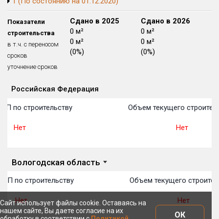
1 (По состоянию на 01.12.2020)
Блокированных домов
175 из 175
Сдано в 2024
Сдано в 2025
Сдано в 2026
Показатели
Квартир, апартаментов,
0 м²
0 м²
0 м²
строительства
блоков в БД
56 039 из 56 039
0 м²
0 м²
0 м²
в т.ч. с переносом
(0%)
(0%)
(0%)
сроков
уточнение сроков
Российская Федерация
Объекты
Объекты
Объекты
Объекты
Объекты
Объекты
Объекты
Объекты
Объекты
Объекты
Объекты
План 
План 
План 
План 
План 
План 
План 
План 
План 
План 
План 
ТОП по строительству
Объем текущего строител
Нет
Нет
Вологодская область
ТОП по строительству
Объем текущего строител
Нет
Нет
Сайт использует файлы cookie. Оставаясь на
нашем сайте, Вы даете согласие на их
ОК
обработку в соответствии с
Политикой