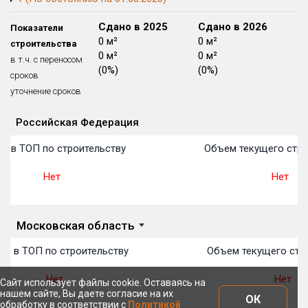
Блокированных домов
175 из 175
Сдано в 2024
Сдано в 2025
Сдано в 2026
Показатели
Квартир, апартаментов,
0 м²
0 м²
0 м²
строительства
блоков в БД
56 039 из 56 039
0 м²
0 м²
0 м²
в т.ч. с переносом
(0%)
(0%)
(0%)
сроков
уточнение сроков
Российская Федерация
Объекты
Объекты
Объекты
Объекты
Объекты
Объекты
Объекты
Объекты
Объекты
Объекты
Объекты
План 
План 
План 
План 
План 
План 
План 
План 
План 
План 
План 
о в ТОП по строительству
Объем текущего стро
Нет
Нет
Московская область
то в ТОП по строительству
Объем текущего стр
Нет
Нет
Сайт использует файлы cookie. Оставаясь на
нашем сайте, Вы даете согласие на их
ОК
обработку в соответствии с
Политикой