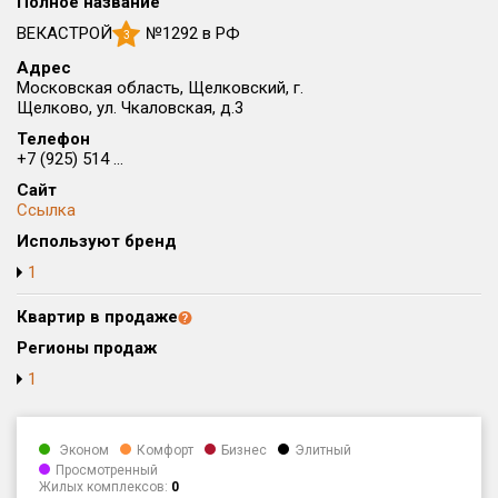
Полное название
Округ
ВЕКАСТРОЙ
№1292 в РФ
3
Все
Адрес
Московская область, Щелковский, г.
Район в городе
Щелково, ул. Чкаловская, д.3
Все
Телефон
+7 (925) 514 ...
Цена
₽/м²
млн ₽
Сайт
от
до
Ссылка
Используют бренд
Общая площадь, м²
от
до
1
Срок сдачи
Квартир в продаже
от
до
Регионы продаж
Вид объекта
1
Кол-во комнат
Эконом
Комфорт
Бизнес
Элитный
Просмотренный
Жилых комплексов:
0