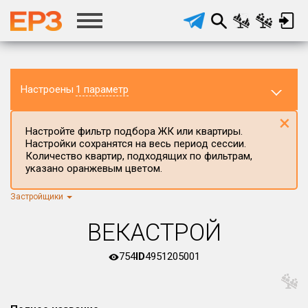
Настроены
1 параметр
×
Настройте фильтр подбора ЖК или квартиры.
Настройки сохранятся на весь период сессии.
Количество квартир, подходящих по фильтрам,
указано оранжевым цветом.
Застройщики
Регион ЖК
г.Москва
×
ВЕКАСТРОЙ
Район в регионе
Все
754
ID
4951205001
Населённый пункт