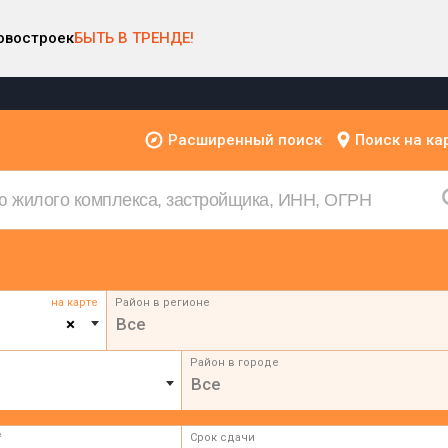
овостроек
БЫТЬ В ТРЕНДЕ!
Расширенный поиск
Поиск на ка
на карте
Район в регионе
×
Все
Район в городе
Все
²
Срок сдачи