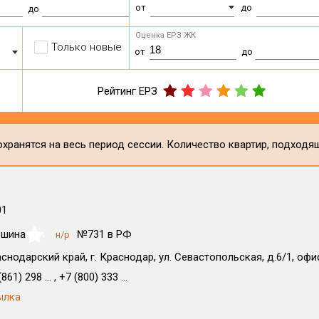
от
до
до
Оценка ЕРЗ ЖК
Только новые
от
до
Рейтинг ЕРЗ
хранятся на весь период сессии. Количество квартир, подходя
01
ршина
№731 в РФ
н/р
NaN
снодарский край, г. Краснодар, ул. Севастопольская, д.6/1, офи
861) 298 ... , +7 (800) 333 ...
ылка