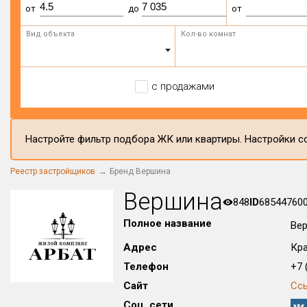
от
до
от
Вид объекта
Кол-во комнат
с продажами
Настройте фильтр подбора ЖК или квартиры. Настройки со
Реестр застройщиков
Бренд Вершина
Вершина
848
ID
68544760
Полное название
Ве
Адрес
Кра
Телефон
+7 (
Сайт
Сс
Соц. сети