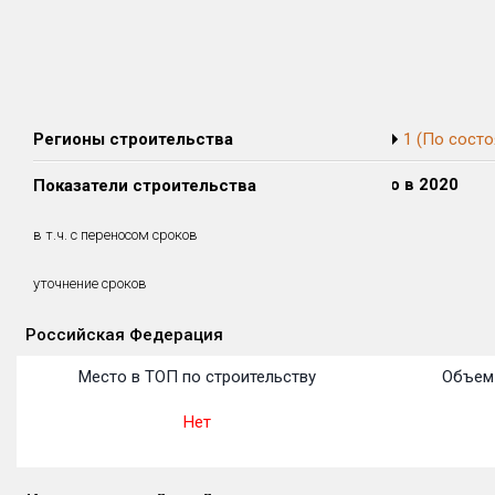
Регионы строительства
1 (По состо
Сдано в 2018
Сдано в 2019
Сдано в 2020
Показатели строительства
0 м²
0 м²
0 м²
0 м²
0 м²
0 м²
в т.ч. с переносом сроков
(0%)
(0%)
(0%)
уточнение сроков
Российская Федерация
Объекты
Объекты
Объекты
Объекты
Объекты
Объекты
Объекты
Объекты
Объекты
Объекты
Объекты
Место в ТОП по строительству
Объем 
Нет