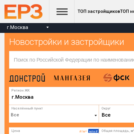
ТОП застройщиков
ТОП н
г.Москва
Новостройки и застройщики
Регион ЖК
г.Москва
Населённый пункт
Округ
Все
Цена
Общая площадь, м
₽/м²
млн ₽