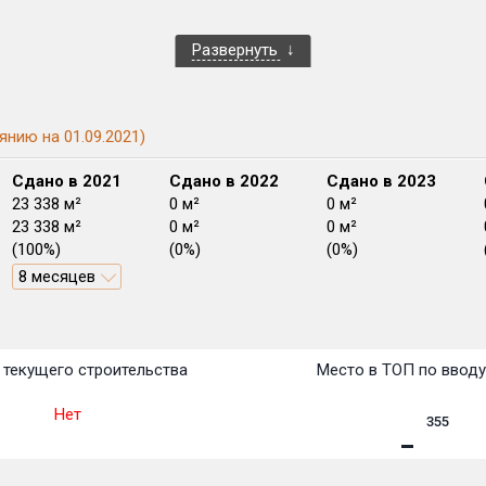
Развернуть
янию на 01.09.2021)
Сдано в 2021
Сдано в 2022
Сдано в 2023
23 338 м²
0 м²
0 м²
23 338 м²
0 м²
0 м²
(100%)
(0%)
(0%)
8 месяцев
План
План
План
План
План
План
План
План
План
План
План
текущего строительства
Место в ТОП по ввод
Нет
355