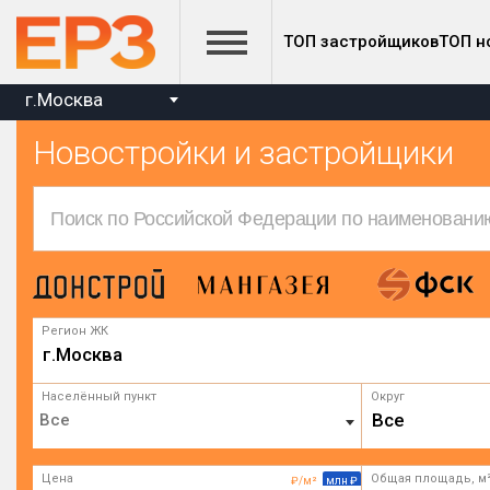
ТОП застройщиков
ТОП н
г.Москва
Новостройки и застройщики
Регион ЖК
г.Москва
Населённый пункт
Округ
Все
Цена
Общая площадь, м
₽/м²
млн ₽