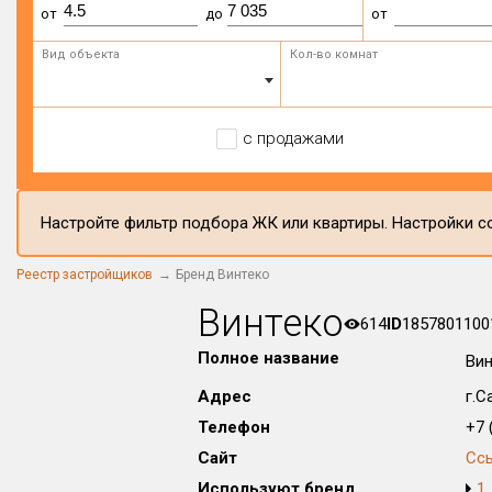
от
до
от
Вид объекта
Кол-во комнат
с продажами
Настройте фильтр подбора ЖК или квартиры. Настройки со
Реестр застройщиков
Бренд Винтеко
Винтеко
614
ID
1857801100
Полное название
Вин
Адрес
г.С
Телефон
+7 (
Сайт
Сс
Используют бренд
1