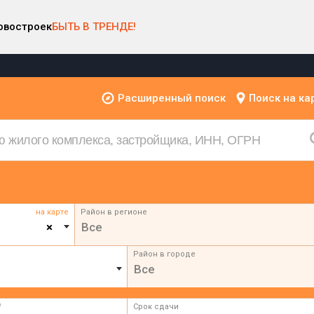
овостроек
БЫТЬ В ТРЕНДЕ!
Расширенный поиск
Поиск на ка
на карте
Район в регионе
×
Все
Район в городе
Все
²
Срок сдачи