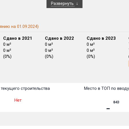
Развернуть
янию на 01.09.2024)
Сдано в 2021
Сдано в 2022
Сдано в 2023
0 м²
0 м²
0 м²
0 м²
0 м²
0 м²
(0%)
(0%)
(0%)
План
План
План
План
План
План
План
План
План
План
План
текущего строительства
Место в ТОП по ввод
Нет
843