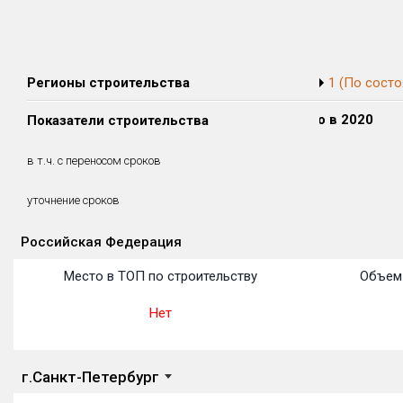
Регионы строительства
1 (По состо
Сдано в 2018
Сдано в 2019
Сдано в 2020
Показатели строительства
0 м²
0 м²
0 м²
0 м²
0 м²
0 м²
в т.ч. с переносом сроков
(0%)
(0%)
(0%)
уточнение сроков
Российская Федерация
Объекты
Объекты
Объекты
Объекты
Объекты
Объекты
Объекты
Объекты
Объекты
Объекты
Объекты
Место в ТОП по строительству
Объем 
Нет
г.Санкт-Петербург